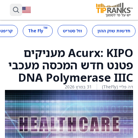
™
חדשות שוק ההון
וול סטריט
The Fly
קריפטו
Acurx: KIPO מעניקים
פטנט חדש המכסה מעכבי
DNA Polymerase IIIC
דה פליי (TheFly)
31 במרץ 2026