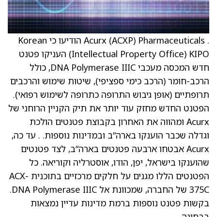
. Acurx (ACXP) Pharmaceuticals הודיעו כי Korean
Intellectual Property Office) KIPO) העניקו פטנט
חדש המכסה מעכבי DNA Polymerase IIIC, כולל
הרכב-חומר (הרכב כימי ספציפי), שיטות שימוש והרכבים
תרופתיים (אופן גיבוש התרופה כתרופה לשימוש רפואי).
הפטנט החדש מחזק עוד יותר את תיק הקניין הרוחני של
Acurx ומהווה את האחרון בקבוצת פטנטים הולכת
וגדלה שכבר הוענקו בארה”ב ובמדינות נוספות. . עד כה,
Acurx אבטחו ארבעה פטנטים בארה”ב, לצד פטנטים
שהוענקו בישראל, יפן, הודו, אוסטרליה וקוריאה. כל
הפטנטים הללו מגנים על חלקים מרכזיים בתוכנית ACX-
375C של החברה, שמכוונת אל DNA Polymerase IIIC.
בקשות פטנט נוספות ברמת מדינות עדיין נמצאות
בבחינה.