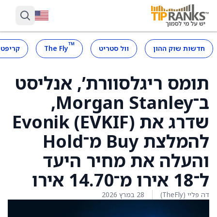
™
חדשות שוק ההון
וול סטריט
The Fly
קריפטו
תומס ריגלסוורת’, אנליסט
ב־Morgan Stanley,
שדרג את Evonik (EVKIF)
להמלצת Buy מ־Hold
והעלה את מחיר היעד
ל־18 אירו מ־14.70 אירו
דה פליי (TheFly)
28 במרץ 2026