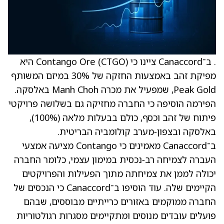
. ב־Canaccord ציינו כי Contango Ore (CTGO) היא
מפיקת זהב באמצעות החזקה של 30% במיזם המשותף
Peak Gold, שמפעיל את מכרה Manh Choh באלסקה.
הפירמה הוסיפה כי החברה מחזיקה גם בשלושה פרויקטי
פיתוח של זהב וכסף, כולם בבעלות מלאה (100%),
באלסקה ובצפון‑מערב קולומביה הבריטית.
ב־Canaccord מאמינים כי Contango מציעה אמצעי
העברה לצמיחה רב‑נכסית במימון עצמי, כלומר החברה
יכולה לממן את צמיחתה מתוך הפעילות והפרויקטים
הקיימים שלה. עוד הוסיפו ב־Canaccord כי הנכסים של
החברה ממוקמים באזורים כרייתיים מבוססים, שבהם
פועלים עובדים מנוסים ומתקיימים מסגרות רגולטוריות