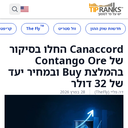
™
חדשות שוק ההון
וול סטריט
The Fly
קריפטו
Canaccord החלו בסיקור
של Contango Ore
בהמלצת Buy ובמחיר יעד
של 32 דולר
דה פליי (TheFly)
28 במרץ 2026