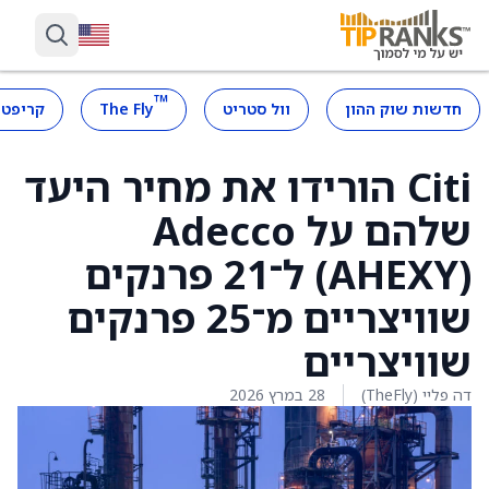
™
חדשות שוק ההון
וול סטריט
The Fly
קריפטו
Citi הורידו את מחיר היעד
שלהם על Adecco
(AHEXY) ל־21 פרנקים
שוויצריים מ־25 פרנקים
שוויצריים
דה פליי (TheFly)
28 במרץ 2026