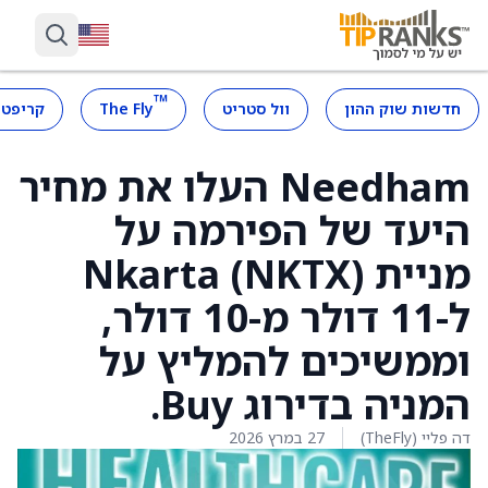
™
חדשות שוק ההון
וול סטריט
The Fly
קריפטו
Needham העלו את מחיר
היעד של הפירמה על
מניית Nkarta (NKTX)
ל-11 דולר מ-10 דולר,
וממשיכים להמליץ על
המניה בדירוג Buy.
דה פליי (TheFly)
27 במרץ 2026