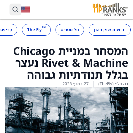
™
חדשות שוק ההון
וול סטריט
The Fly
קריפטו
המסחר במניית Chicago
Rivet & Machine נעצר
בגלל תנודתיות גבוהה
דה פליי (TheFly)
27 במרץ 2026