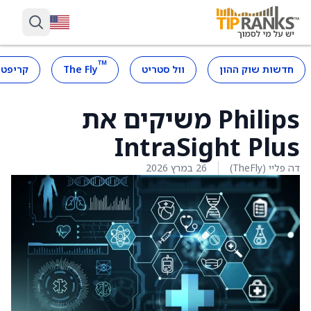
™
חדשות שוק ההון
וול סטריט
The Fly
קריפטו
Philips משיקים את
IntraSight Plus
דה פליי (TheFly)
26 במרץ 2026