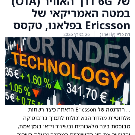
של 6G דרך האוויר (OTA)
במטה האמריקאי של
Ericsson בפלאנו, טקסס
דה פליי (TheFly)
26 במרץ 2026
. . ההדגמה של Ericsson הראתה כיצד רשתות
אלחוטיות מהדור הבא יכולות לתמוך ברובוטיקה
מבוססת בינה מלאכותית ובשידור וידאו בזמן אמת,
והדגישה את סוג הקישוריות המהירה ובעלת השהיה