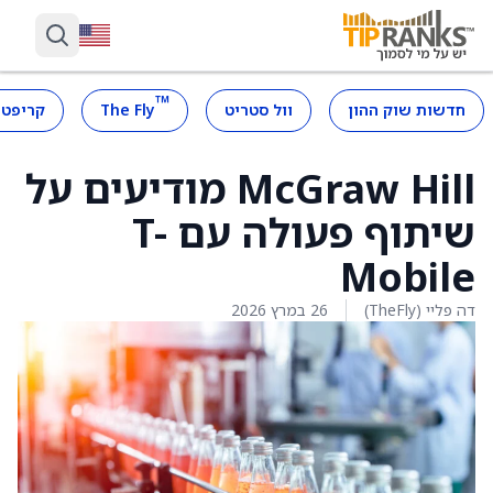
™
חדשות שוק ההון
וול סטריט
The Fly
קריפטו
McGraw Hill מודיעים על
שיתוף פעולה עם T-
Mobile
דה פליי (TheFly)
26 במרץ 2026