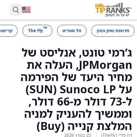
™
חדשות שוק ההון
וול סטריט
The Fly
קריפטו
ג’רמי טונט, אנליסט של
JPMorgan, העלה את
מחיר היעד של הפירמה
על Sunoco LP ‏(SUN)
ל-73 דולר מ-66 דולר,
וממשיך להעניק למניה
המלצת קנייה (Buy)
דה פליי (TheFly)
25 במרץ 2026