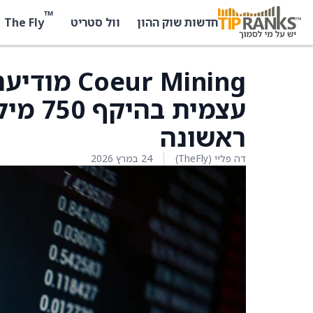
™
The Fly
חדשות שוק ההון
וול סטריט
ur Mining
עצמית 
ראשונה
דה פליי (TheFly)
24 במרץ 2026