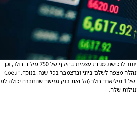
. דירקטוריון Coeur Mining אישר תוכנית גדולה יותר לרכישת מניות עצמית בהיקף של 750 מיליון דולר, וכן
דיבידנד חצי-שנתי ראשון של 2 סנט למניה, שההנהלה מצפה לשלם ביוני ובדצמבר בכל שנה. בנוסף, Coeur
נכנסה למסגרת אשראי מסתובבת חדשה בהיקף של 1 מיליארד דולר (הלוואת בנק גמישה שהחברה יכולה 
זילות שלה.