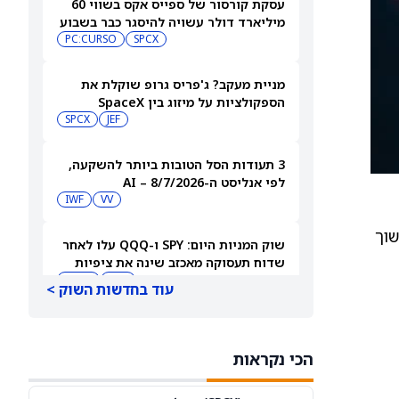
עסקת קורסור של ספייס אקס בשווי 60
מיליארד דולר עשויה להיסגר כבר בשבוע
הבא… אבל המותג Cursor עלול להיעלם
SPCX
PC:CURSO
מניית מעקב? ג'פריס גרופ שוקלת את
הספקולציות על מיזוג בין SpaceX
לטסלה
JEF
SPCX
3 תעודות הסל הטובות ביותר להשקעה,
לפי אנליסט ה-AI – 8/7/2026
IWF
VV
למשוך
שוק המניות היום: SPY ו-QQQ עלו לאחר
שדוח תעסוקה מאכזב שינה את ציפיות
הריבית
DIA
QQQ
עוד בחדשות השוק >
מניות מחשוב קוונטי מזנקות כשוושינגטון
בוחנת הגדלת המימון ב-68%
הכי נקראות
QBTS
IONQ