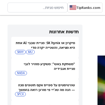
TipRanks.com
חדשות אחרונות
מיקרון או SK hynix: מניית שבבי AI אחת
היא מציאה, והשנייה יקרה מדי
SKHY
MU
"משחקת באש": משקיע מזהיר לגבי
מניית אנבידיה
NVDA
שורטיסטים על ספייס אקס חוטפים מכה
— הנה מה שג'יי פי מורגן רואה בהמשך
SPCX