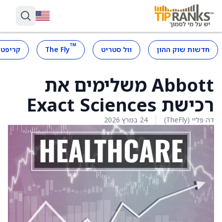
™
חדשות שוק ההון
וול סטריט
The Fly
קריפטו
Abbott משלימים את
רכישת Exact Sciences
דה פליי (TheFly)
24 במרץ 2026