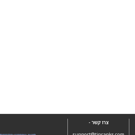
צרו קשר -
support@tipranks.com
תנאי שימוש
•
מדיניות