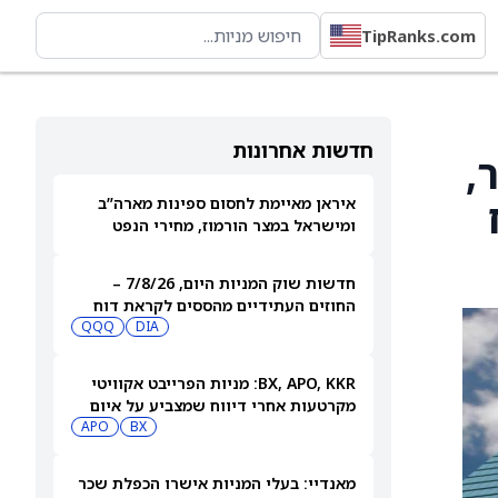
TipRanks.com
חדשות אחרונות
ן דולר,
וח
איראן מאיימת לחסום ספינות מארה”ב
ומישראל במצר הורמוז, מחירי הנפט
עולים
חדשות שוק המניות היום, 7/8/26 –
החוזים העתידיים מהססים לקראת דוח
התעסוקה
DIA
QQQ
BX, APO, KKR: מניות הפרייבט אקוויטי
מקרטעות אחרי דיווח שמצביע על איום
מצד האקרים
BX
APO
מאנדיי: בעלי המניות אישרו הכפלת שכר