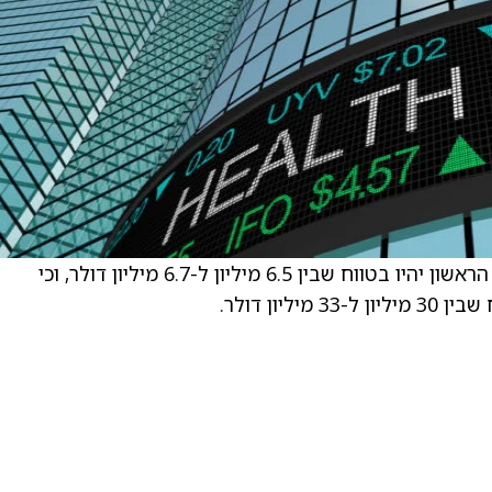
Bionano Genomics צופים כי ההכנסות ברבעון הראשון יהיו בטווח שבין 6.5 מיליון ל-6.7 מיליון דולר, וכי