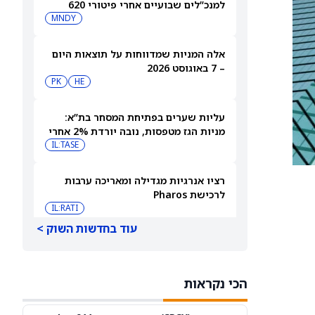
למנכ”לים שבועיים אחרי פיטורי 620
עובדים
MNDY
אלה המניות שמדווחות על תוצאות היום
– 7 באוגוסט 2026
PK
HE
עליות שערים בפתיחת המסחר בת”א:
מניות הגז מטפסות, נובה יורדת 2% אחרי
הדוחות
IL:TASE
רציו אנרגיות מגדילה ומאריכה ערבות
לרכישת Pharos
IL:RATI
עוד בחדשות השוק >
אפריקה ישראל מגורים קיבלה אישור
מחוזי לתכנית פרויקט אבא הלל
IL:AFRE
הכי נקראות
ספייס אקס (SPCX) עקפה את תחזיות