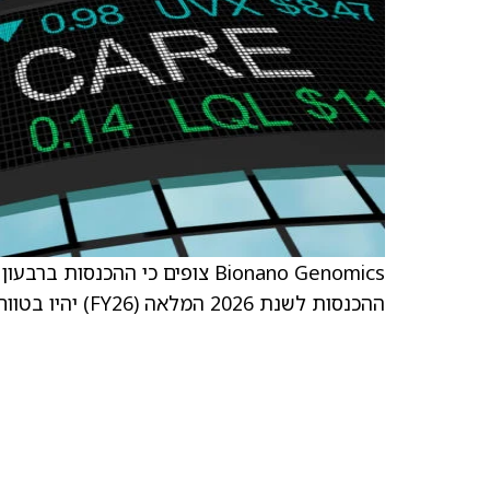
ההכנסות לשנת 2026 המלאה (FY26) יהיו בטווח שבין 30 מיליון ל-33 מיליון דולר.