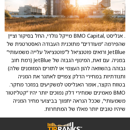
. אנליסט ,BMO Capital מייקל גולדי, החל בסיקור וציין
שהפירמה “מעודדים” מתוכנית העבודה האסטרטגית של
JetBlue ורואים פוטנציאל ל”פוטנציאל עלייה משמעותי”
במניה. עם זאת, המינוף הגבוה של JetBlue (רמת חוב
גבוהה בהשוואה להון העצמי או לתזרים המזומנים שלה)
ותנודתיות במחירי הדלק צפויים לאתגר את המניה
בטווח הקצר, אומר האנליסט למשקיעים במזכר מחקר.
BMO מאמינים שמחירי דלק נמוכים יותר יהיו “קטליזטור
משמעותי”, שככל הנראה יתמוך בביצועי מחיר המניה
שיהיו טובים יותר מאלו של המתחרות.