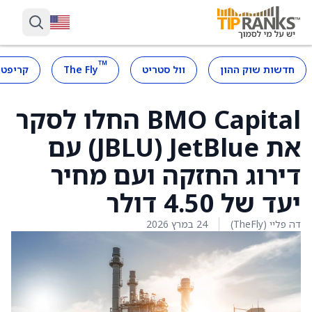
™
חדשות שוק ההון
וול סטריט
The Fly
קריפטו
BMO Capital החלו לסקר
את JetBlue ‏(JBLU) עם
דירוג החזקה ועם מחיר
יעד של 4.50 דולר
דה פליי (TheFly)
24 במרץ 2026