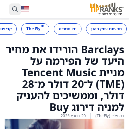
™
חדשות שוק ההון
וול סטריט
The Fly
קריפטו
Barclays הורידו את מחיר
היעד של הפירמה על
מניית Tencent Music
‏(TME) ל־20 דולר מ־28
דולר, וממשיכים להעניק
למניה דירוג Buy
דה פליי (TheFly)
20 במרץ 2026