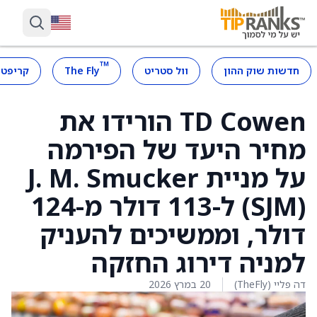
™
חדשות שוק ההון
וול סטריט
The Fly
קריפטו
TD Cowen הורידו את
מחיר היעד של הפירמה
על מניית J. M. Smucker
(SJM) ל-113 דולר מ-124
דולר, וממשיכים להעניק
למניה דירוג החזקה
דה פליי (TheFly)
20 במרץ 2026