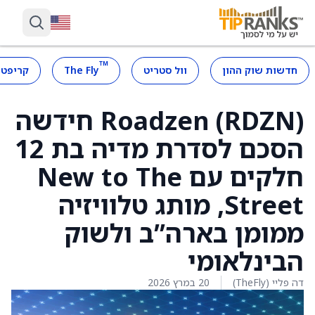
™
חדשות שוק ההון
וול סטריט
The Fly
קריפטו
Roadzen (RDZN) חידשה
הסכם לסדרת מדיה בת 12
חלקים עם New to The
Street, מותג טלוויזיה
ממומן בארה”ב ולשוק
הבינלאומי
דה פליי (TheFly)
20 במרץ 2026