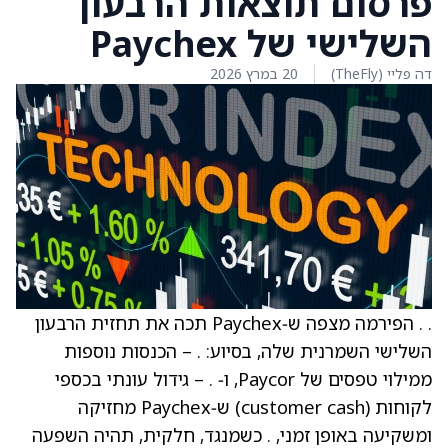
פרסום תוצאות הרבעון
השלישי של Paychex
דה פליי (TheFly)
20 במרץ 2026
. . הפירמה מצפה ש‑Paychex תכה את תחזית הרבעון
השלישי השמרנית שלה, בסיוע: . – הכנסות נוספות
ממילוי טפסים של Paycor, ו‑ . – גידול עונתי בכספי
לקוחות (customer cash) ש‑Paychex מחזיקה
ומשקיעה באופן זמני, . כשמנגד, חלקית, תהיה השפעה