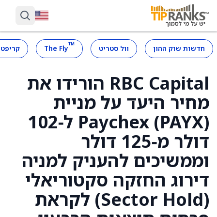
™
חדשות שוק ההון
וול סטריט
The Fly
קריפטו
RBC Capital הורידו את
מחיר היעד על מניית
Paychex (PAYX) ל‑102
דולר מ‑125 דולר
וממשיכים להעניק למניה
דירוג החזקה סקטוריאלי
(Sector Hold) לקראת