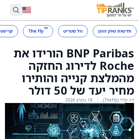
™
חדשות שוק ההון
וול סטריט
The Fly
קריפטו
BNP Paribas הורידו את
Roche לדירוג החזקה
מהמלצת קנייה והותירו
מחיר יעד של 50 דולר
דה פליי (TheFly)
18 במרץ 2026