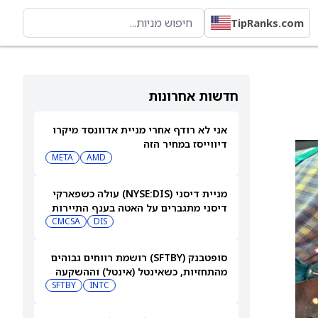
TipRanks.com
חדשות אחרונות
אני לא רודף אחרי מניית אדוונסד מיקרו
דיווייסז במחיר הזה
META
AMD
מניית דיסני (NYSE:DIS) עולה כשפארקי
דיסני מתגברים על האטה בענף התיירות
CMCSA
DIS
סופטבנק (SFTBY) רושמת רווחים גבוהים
מהתחזיות, כשאינטל (אינטל) וההשקעה
ב-ByteDance משתלמות מאוד
INTC
SFTBY