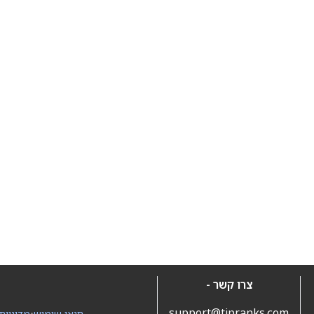
צרו קשר -
support@tipranks.com
תנאי שימוש
•
מדיניות