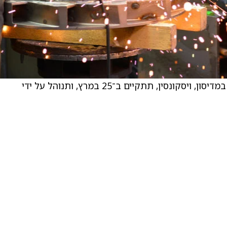
. הפגישה בשיקגו תתקיים ב־24 במרץ, והפגישה במדיסון, ויסקונסין, תתקיים ב־25 במרץ, ותנוהל על ידי