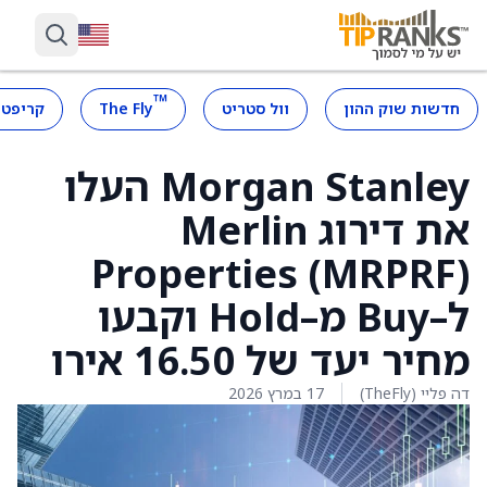
™
חדשות שוק ההון
וול סטריט
The Fly
קריפטו
Morgan Stanley העלו
את דירוג Merlin
Properties (MRPRF)
ל–Buy מ–Hold וקבעו
מחיר יעד של 16.50 אירו
דה פליי (TheFly)
17 במרץ 2026