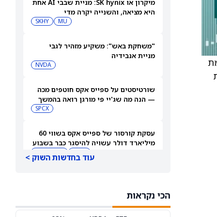
מיקרון או SK hynix: מניית שבבי AI אחת
היא מציאה, והשנייה יקרה מדי
SKHY
MU
"משחקת באש": משקיע מזהיר לגבי
מניית אנבידיה
סל מפורסמת
NVDA
ת
שורטיסטים על ספייס אקס חוטפים מכה
— הנה מה שג'יי פי מורגן רואה בהמשך
SPCX
עסקת קורסור של ספייס אקס בשווי 60
מיליארד דולר עשויה להיסגר כבר בשבוע
הבא… אבל המותג Cursor עלול להיעלם
SPCX
PC:CURSO
עוד בחדשות השוק >
מניית מעקב? ג'פריס גרופ שוקלת את
הספקולציות על מיזוג בין SpaceX
הכי נקראות
לטסלה
JEF
SPCX