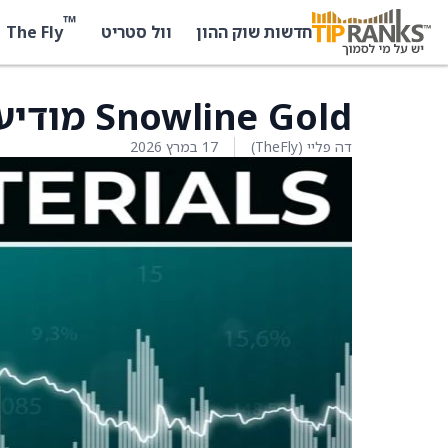
™
The Fly
חדשות שוק ההון
וול סטריט
Snowline Gold מודיעה על הכללתה במדד GDXJ
דה פליי (TheFly)
17 במרץ 2026