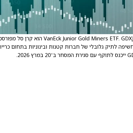
Snowline Gold ‏(SNWGF) הודיעה כי נכללה ב־VanEck Junior Gold Miners ETF. GDXJ הוא קרן 
קה למשקיעים חשיפה לתיק גלובלי של חברות קטנות ובינוניות בתחום כריי