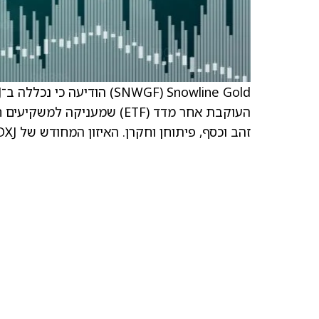
העוקבת אחר מדד (ETF) שמעני
זהב וכסף, פיתוחן וחקרן. האיזון המחודש של GDXJ ייכנס לתוקף עם סגירת המסחר ב־20 במרץ 2026.