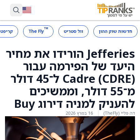
™
חדשות שוק ההון
וול סטריט
The Fly
קריפטו
Jefferies הורידו את מחיר
היעד של הפירמה עבור
Cadre (CDRE) ל־45 דולר
מ־55 דולר, וממשיכים
להעניק למניה דירוג Buy
דה פליי (TheFly)
16 במרץ 2026