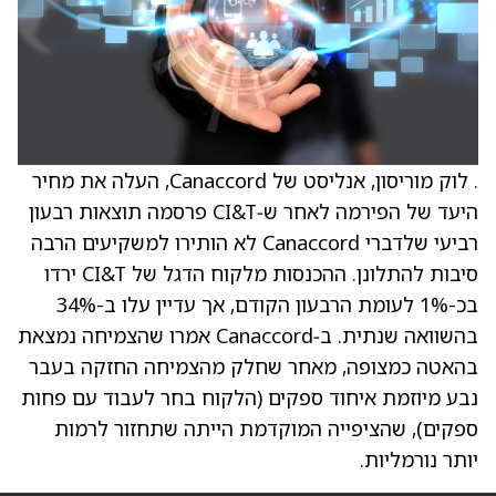
. לוק מוריסון, אנליסט של Canaccord, העלה את מחיר
היעד של הפירמה לאחר ש‑CI&T פרסמה תוצאות רבעון
רביעי שלדברי Canaccord לא הותירו למשקיעים הרבה
סיבות להתלונן. ההכנסות מלקוח הדגל של CI&T ירדו
בכ-1% לעומת הרבעון הקודם, אך עדיין עלו ב-34%
בהשוואה שנתית. ב‑Canaccord אמרו שהצמיחה נמצאת
בהאטה כמצופה, מאחר שחלק מהצמיחה החזקה בעבר
נבע מיוזמת איחוד ספקים (הלקוח בחר לעבוד עם פחות
ספקים), שהציפייה המוקדמת הייתה שתחזור לרמות
יותר נורמליות.