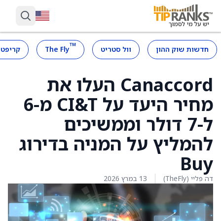
™
חדשות שוק ההון
וול סטריט
The Fly
קריפטו
Canaccord העלו את
מחיר היעד על CI&T מ-6
ל-7 דולר וממשיכים
להמליץ על המניה בדירוג
Buy
דה פליי (TheFly)
13 במרץ 2026