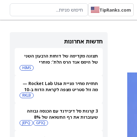
TipRanks.com
חדשות אחרונות
תצוגה מקדימה של דוחות הרבעון השני
של הימס אנד הרס הלת': סוחרי
האופציות נערכים לתנועה של 14.5%
HIMS
במניית HIMS
תחזית מחיר מניית Rocket Lab Usa —
מה וול סטריט מצפה לקראת הדוח ב-10
באוגוסט
RKLB
3 קרנות סל דיבידנד עם הכנסה גבוהה
שעוברות את רף התשואה של 8%
JEPQ
GPIQ