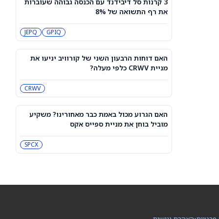
3 קרנות סל דיבידנד עם הכנסה גבוהה שעוברות
עסקת קורסור של ספייס אקס בשווי 60
את רף התשואה של 8%
מיליארד דולר עשויה להיסגר כבר בשבוע
הבא… אבל המותג Cursor עלול להיעלם
SPCX
PC:CURSO
JEPQ
GPIQ
מניית מעקב? ג'פריס גרופ שוקלת את
הספקולציות על מיזוג בין SpaceX
האם דוחות הרבעון השני של קורוויב יניעו את
לטסלה
JEF
SPCX
מניית CRWV כלפי מעלה?
CRWV
3 תעודות הסל הטובות ביותר להשקעה,
לפי אנליסט ה-AI – 8/7/2026
IWF
VV
האם הגרוע מכול באמת כבר מאחורינו? משקיע
מוביל בוחן את מניית ספייס אקס
שוק המניות היום: SPY ו-QQQ עלו לאחר
שדוח תעסוקה מאכזב שינה את ציפיות
SPCX
הריבית
DIA
QQQ
מניות מחשוב קוונטי מזנקות כשוושינגטון
בוחנת הגדלת המימון ב-68%
QBTS
IONQ
 פרטיות
•
הצהרת נגישות