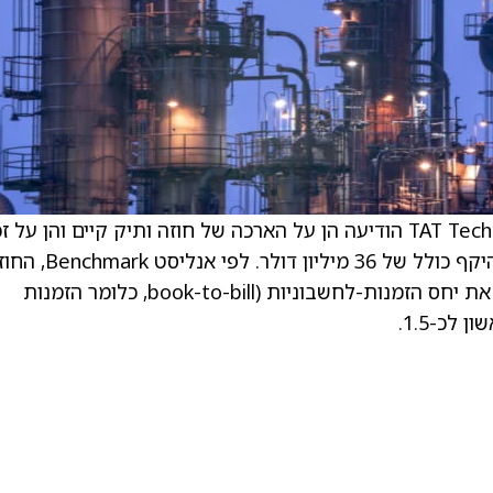
. . הפירמה ביצעה את השינוי לאחר ש-TAT Technologies הודיעה הן על הארכה של חוזה ותיק קיים והן ע
בחוזה חדש עם מפעילת מטען עבור שירותים בהיקף כולל של 36 מיליון דולר. לפי א
החדש מייצג “עוד זכייה נוספת” שאמורה להוביל את יחס הזמנות-לחשבוניות (book-to-bill, כלומר הזמנות
לכ-1.5.