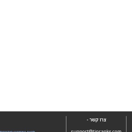
צרו קשר -
support@tipranks.com
תנאי שימוש
•
מדיניות