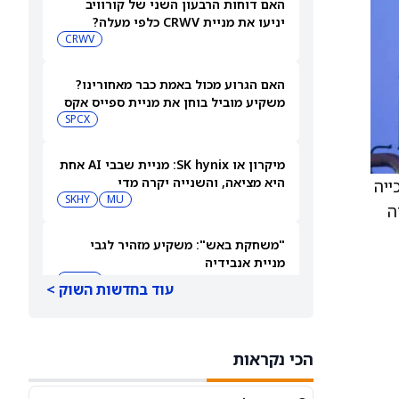
האם דוחות הרבעון השני של קורוויב
יניעו את מניית CRWV כלפי מעלה?
CRWV
האם הגרוע מכול באמת כבר מאחורינו?
משקיע מוביל בוחן את מניית ספייס אקס
SPCX
מיקרון או SK hynix: מניית שבבי AI אחת
היא מציאה, והשנייה יקרה מדי
ל זכייה
SKHY
MU
נליסט Benchmark, החוזה
"משחקת באש": משקיע מזהיר לגבי
מניית אנבידיה
NVDA
עוד בחדשות השוק >
שורטיסטים על ספייס אקס חוטפים מכה
— הנה מה שג'יי פי מורגן רואה בהמשך
הכי נקראות
SPCX