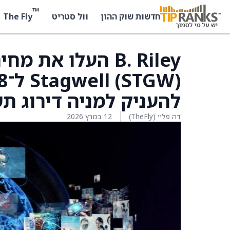
™
The Fly
חדשות שוק ההון
וול סטריט
B. Riley העלו את
להעניק למניה דירוג תשוא
דה פליי (TheFly)
12 במרץ 2026