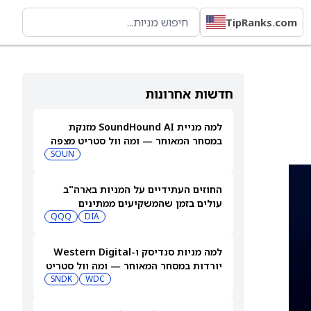
TipRanks.com
חדשות אחרונות
למה מניית SoundHound AI מזנקת
במסחר המאוחר — ומה וול סטריט מצפה
שיקרה בהמשך
SOUN
החוזים העתידיים על המניות בארה"ב
עולים בזמן שהמשקיעים ממתינים
לדוחות נוספים
DIA
QQQ
למה מניות סנדיסק ו-Western Digital
יורדות במסחר המאוחר — ומה וול סטריט
צופה בהמשך
WDC
SNDK