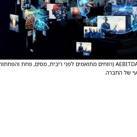
הפירמה מעלים את תחזיות ההכנסות הנקיות ו־AEBITDA (רווחים מתואמים לפני ריבית, מסים, פחת והפחתו