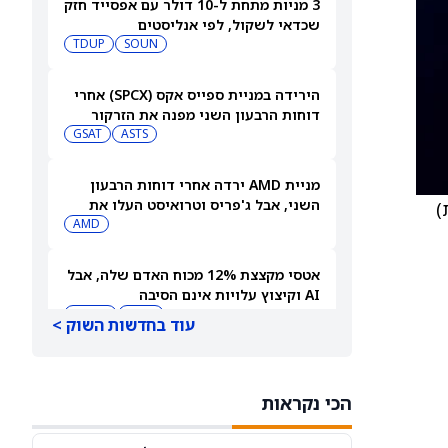
3 מניות מתחת ל-10 דולר עם אפסייד חזק
שכדאי לשקול, לפי אנליסטים
TDUP
SOUN
הירידה במניית ספייס אקס (SPCX) אחרי
דוחות הרבעון השני מפנה את הזרקור
ASTS
לקרנות סל חלל עם חשיפה גבוהה
GSAT
מניית AMD ירדה אחרי דוחות הרבעון
השני, אבל ג'פריס וטרואיסט העלו את
ת)
מחירי היעד. הנה הסיבה
AMD
אטסי מקצצת 12% מכוח האדם שלה, אבל
AI וקיצוץ עלויות אינם הסיבה
AMZN
WMT
עוד בחדשות השוק >
"שאפתנות מגיעה עם מחיר", מזהיר
אנליסט וולס פרגו לאחר שהוריד את
הכי נקראות
NVDA
מחיר היעד למניית אנבידיה (אנבידיה)
SPCX