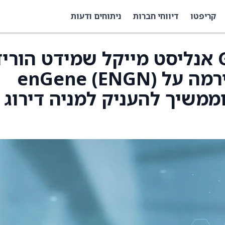
קריפטו
דיווחי חברות
ניתוחים ודעות
הפירמה Guggenheim אנליסט מייקל שמידט הורי
את מחיר היעד של הפירמה על enGene (ENGN)
 מ-30 דולר, וממשיך להעניק למניה דירוג