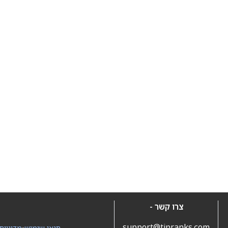
צרו קשר -
support@tipranks.com
תנאי שימוש
•
מדיניות