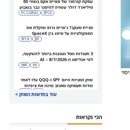
עסקת קורסור של ספייס אקס בשווי 60
מיליארד דולר עשויה להיסגר כבר בשבוע
הבא… אבל המותג Cursor עלול להיעלם
SPCX
PC:CURSO
מניית מעקב? ג'פריס גרופ שוקלת את
הספקולציות על מיזוג בין SpaceX
לטסלה
JEF
SPCX
3 תעודות הסל הטובות ביותר להשקעה,
לפי אנליסט ה-AI – 8/7/2026
IWF
VV
מניסוי
שוק המניות היום: SPY ו-QQQ עלו לאחר
שדוח תעסוקה מאכזב שינה את ציפיות
הריבית
DIA
QQQ
עוד בחדשות השוק >
מניות מחשוב קוונטי מזנקות כשוושינגטון
בוחנת הגדלת המימון ב-68%
הכי נקראות
QBTS
IONQ