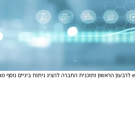
. השינוי מגיע בעקבות דו”ח הרווחים של enGene לרבעון הראשון ותוכנית החברה להציג ניתוח ביניים נוסף 