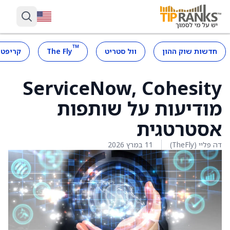
™
חדשות שוק ההון
וול סטריט
The Fly
קריפטו
ServiceNow, Cohesity
מודיעות על שותפות
אסטרטגית
דה פליי (TheFly)
11 במרץ 2026