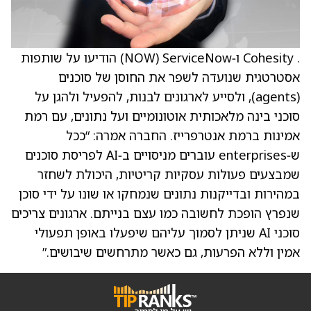
. Cohesity ו‑ServiceNow ‏(NOW) הודיעו על שותפות
אסטרטגית שנועדה לשפר את החוסן של סוכנים
(agents), ולסייע לארגונים לבנות, להפעיל ולהגן על
סוכני בינה מלאכותית אוטונומיים ועל נתונים, עם רמת
אמינות ברמת אנטרפרייז. החברה אמרה: “ככל
ש‑enterprises עוברים מניסויים ב‑AI לפריסת סוכנים
שמבצעים פעולות עסקיות קריטיות, היכולת לשחזר
במהירות ובדייקנות נתונים שנמחקו או שונו על ידי סוכן
שנפרץ הופכת לחשובה כמו עצם בנייתם. ארגונים צריכים
סוכני AI שניתן לסמוך עליהם שיפעלו באופן תפעולי
אמין וללא הפרעות, גם כאשר מתרחשים שיבושים.”