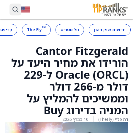
™
חדשות שוק ההון
וול סטריט
The Fly
קריפטו
Cantor Fitzgerald
הורידו את מחיר היעד על
Oracle (ORCL) ל-229
דולר מ-266 דולר
וממשיכים להמליץ על
המניה בדירוג Buy
דה פליי (TheFly)
10 במרץ 2026