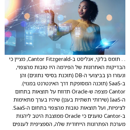
. . תומס בלקי, אנליסט ב‑Cantor Fitzgerald, מציין כי
הבדיקות האחרונות של הפירמה היו טובות מהצפוי,
ונעזרו הן בביצועי ה‑DB (תוכנת בסיסי נתונים) והן
ב‑SaaS (תוכנה המסופקת דרך האינטרנט במנוי).
Cantor מצפה ש‑Oracle תדווח על תוצאות בתחום
ה‑IaaS (שירותי תשתית בענן) שיהיו בערך מתאימות
לציפיות, ועל תוצאות טובות מהצפוי בתחום ה‑SaaS.
ב‑Cantor טוענים כי Oracle ממוצבת היטב ליהנות
מערכת הפתרונות הייחודית שלה, הספציפית לענפים