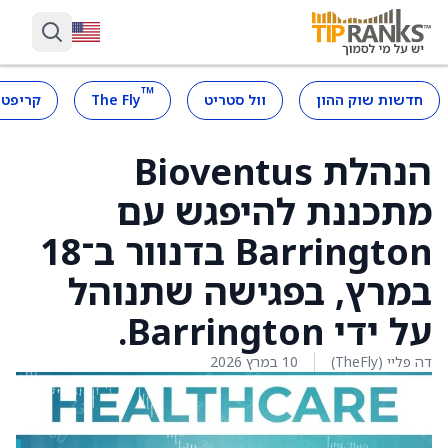
™
חדשות שוק ההון
וול סטריט
The Fly
קריפטו
הנהלת Bioventus
מתכננת להיפגש עם
Barrington בדנוור ב־18
במרץ, בפגישה שתנוהל
על ידי Barrington.
דה פליי (TheFly)
10 במרץ 2026