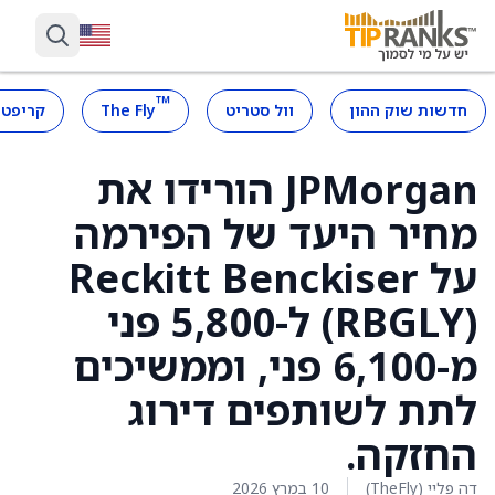
™
חדשות שוק ההון
וול סטריט
The Fly
קריפטו
JPMorgan הורידו את
מחיר היעד של הפירמה
על Reckitt Benckiser
(RBGLY) ל-5,800 פני
מ-6,100 פני, וממשיכים
לתת לשותפים דירוג
החזקה.
דה פליי (TheFly)
10 במרץ 2026