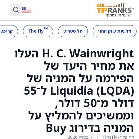
™
חדשות שוק ההון
וול סטריט
The Fly
קריפטו
H. C. Wainwright העלו
את מחיר היעד של
הפירמה על המניה של
Liquidia (LQDA) ל־55
דולר מ־50 דולר,
וממשיכים להמליץ על
המניה בדירוג Buy
דה פליי (TheFly)
7 במרץ 2026