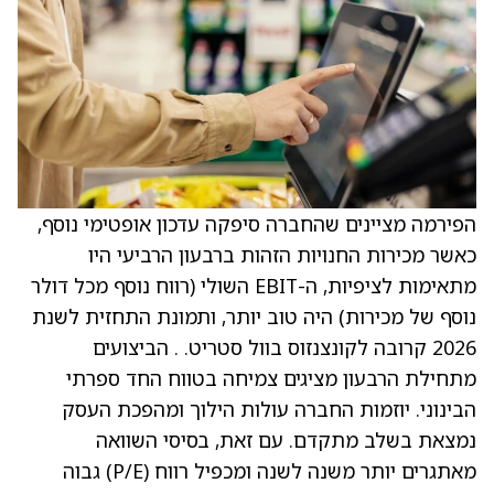
הפירמה מציינים שהחברה סיפקה עדכון אופטימי נוסף,
כאשר מכירות החנויות הזהות ברבעון הרביעי היו
מתאימות לציפיות, ה-EBIT השולי (רווח נוסף מכל דולר
נוסף של מכירות) היה טוב יותר, ותמונת התחזית לשנת
2026 קרובה לקונצנזוס בוול סטריט. . הביצועים
מתחילת הרבעון מציגים צמיחה בטווח החד ספרתי
הבינוני. יוזמות החברה עולות הילוך ומהפכת העסק
נמצאת בשלב מתקדם. עם זאת, בסיסי השוואה
מאתגרים יותר משנה לשנה ומכפיל רווח (P/E) גבוה