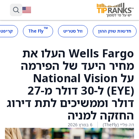
™
חדשות שוק ההון
וול סטריט
The Fly
קריפטו
Wells Fargo העלו את
מחיר היעד של הפירמה
על National Vision
(EYE) ל-30 דולר מ-27
דולר וממשיכים לתת דירוג
החזקה למניה
דה פליי (TheFly)
6 במרץ 2026