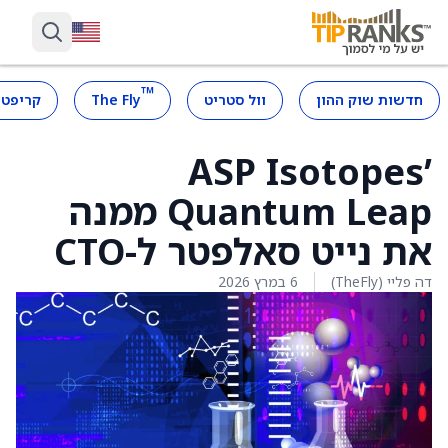
™
חדשות שוק ההון
וול סטריט
The Fly
קריפטו
ASP Isotopes’
Quantum Leap ממנה
את נייט סאלפטר ל-CTO
דה פליי (TheFly)
6 במרץ 2026