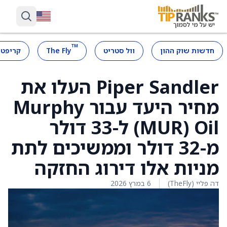
™
חדשות שוק ההון
וול סטריט
The Fly
קריפטו
Piper Sandler העלו את
מחיר היעד עבור Murphy
Oil ‏(MUR) ל-33 דולר
מ-32 דולר וממשיכים לתת
מניות אלו דירוג החזקה
דה פליי (TheFly)
6 במרץ 2026