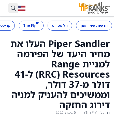
™
חדשות שוק ההון
וול סטריט
The Fly
קריפטו
Piper Sandler העלו את
מחיר היעד של הפירמה
למניית Range
Resources ‏(RRC) ל‑41
דולר מ‑37 דולר,
וממשיכים להעניק למניה
דירוג החזקה
דה פליי (TheFly)
6 במרץ 2026