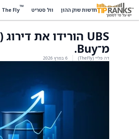
™
The Fly
חדשות שוק ההון
וול סטריט
מ־Buy.
דה פליי (TheFly)
6 במרץ 2026