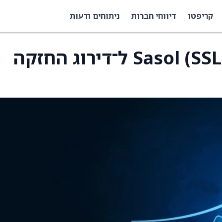
קריפטו
דיווחי חברות
ניתוחים ודעות
UBS הורידו את דירוג Sasol (SSL) ל־דירוג החזקה