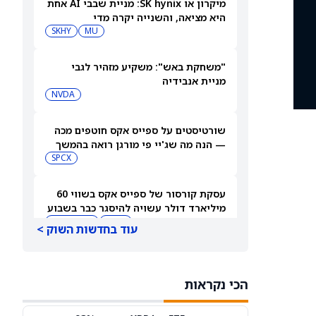
מיקרון או SK hynix: מניית שבבי AI אחת
היא מציאה, והשנייה יקרה מדי
SKHY
MU
"משחקת באש": משקיע מזהיר לגבי
מניית אנבידיה
NVDA
שורטיסטים על ספייס אקס חוטפים מכה
— הנה מה שג'יי פי מורגן רואה בהמשך
SPCX
עסקת קורסור של ספייס אקס בשווי 60
מיליארד דולר עשויה להיסגר כבר בשבוע
הבא… אבל המותג Cursor עלול להיעלם
SPCX
PC:CURSO
עוד בחדשות השוק >
מניית מעקב? ג'פריס גרופ שוקלת את
הספקולציות על מיזוג בין SpaceX
הכי נקראות
לטסלה
JEF
SPCX