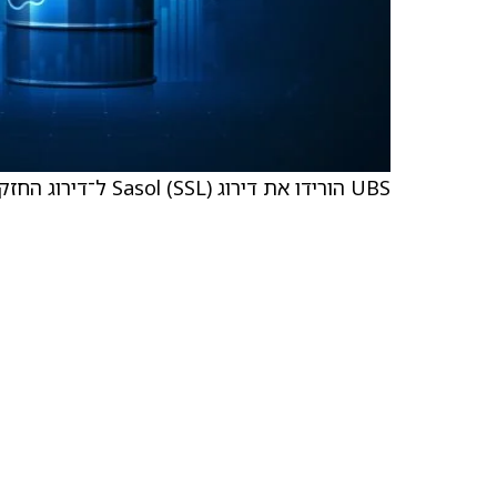
UBS הורידו את דירוג Sasol (SSL) ל־דירוג החזקה מ־Buy.