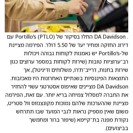
. DA Davidson החלו בסיקור של Portillo’s (PTLO) עם
דירוג החזקה ומחיר יעד של 5.50 דולר. הפירמה מציינת
של‑Portillo’s יש נאמנות לקוחות גבוהה ויכולות
רב־ערוציות טובות (שירות לקוחות במספר ערוצים כגון
שירות בחנות, דרייב־ת’רו, משלוחים ודיגיטל), אך
התוצאות הפיננסיות בשנתיים האחרונות היו מאכזבות.
DA Davidson מציינים שאיפוס אסטרטגי עשוי להחזיר
את החברה למסלול צמיחה בריא יותר. עם זאת, הפירמה
מציינת שההערכות שלהם נמוכות מקונצנזוס וול סטריט,
משום שאין מספיק נראות לגבי המועד שבו תתרחש
נקודת מפנה בת־קיימא (שיפור ברור ומתמשך
בביצועים).