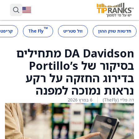
™
חדשות שוק ההון
וול סטריט
The Fly
קריפטו
DA Davidson מתחילים
בסיקור של Portillo’s
בדירוג החזקה על רקע
נראות נמוכה למפנה
דה פליי (TheFly)
6 במרץ 2026