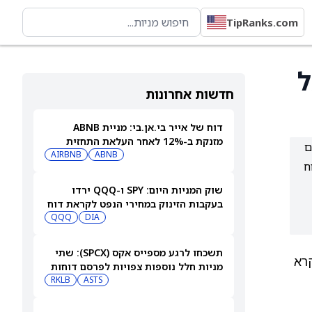
TipRanks.com
ל
חדשות אחרונות
דוח של אייר בי.אן.בי: מניית ABNB
מזנקת ב-12% לאחר העלאת התחזית
80 בחמש השנים
AIRBNB
ABNB
ח
שוק המניות היום: SPY ו-QQQ ירדו
בעקבות הזינוק במחירי הנפט לקראת דוח
התעסוקה המרכזי
DIA
QQQ
תשכחו לרגע מספייס אקס (SPCX): שתי
קרא
מניות חלל נוספות צפויות לפרסם דוחות
ב-10 באוגוסט
ASTS
RKLB