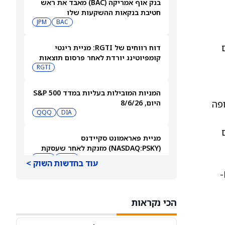
בנק אוף אמריקה (BAC) מאבד את ראש
חטיבת בנקאות ההשקעות שלו
JPM
BAC
עים
דוח רווחים של RGTI: מניית ריגטי
קומפיוטינג יורדת לאחר פרסום תוצאות
הרבעון השני
RGTI
המניות המובילות בעליות במדד S&P 500
ופה
היום, 8/6/26
QQQ
DIA
מניית פאראמונט סקיידנס
(NASDAQ:PSKY) מזנקת לאחר שעסקת
המיזוג קיבלה אישור בבריטניה
WBD
PSKY
עוד בחדשות השוק >
גם הצמיחה הנומינלית של ענקית התשלומים הפגינה חוזק. נפח התשלומים הכולל בנטרול השפעת מט"ח (FX-
משקיעים קמעונאיים מצמצמים חשיפה
למניית קורוויב (CRWV) לקראת דוחות
הכי נקראות
הרבעון השני
CRWV
IREN