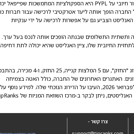
סיבה מרכזית נוספת לכך שהאנליסט מפנינת אפור חיובי על PYPL היא הספקולציות המתמשכות שפייפאל 
של החברה הופך אותה ליעד אטרקטיבי לרכישה עבור חברות כמ
Stri, שגילתה עניין ברכישתה בתחילת 2026. האנליסט הצביע גם על אפשרות לרכישה על ידי ענקיות
לה ותשתית התשלומים שבנתה הופכים אותה לנכס בעל ערך.
חזית החיובית שלו, ציין האנליסט שהיא יכולה לתת דחיפה
החזק
", עם 5 המלצות קנייה, 25 החזק, ו‑4 מכירה, 
ים. האתגרים האחרונים של החברה, כולל האטה בצמיחה
בעסקי ה‑branded checkout שלה ודוח חלש לפברואר 2026, העיבו על הדירוג הנוכחי שלה. למידע נוסף על
צרו קשר -
support@tipranks.com
תנאי שימוש
•
מדיניות