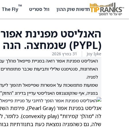
™
The Fly
חדשות שוק ההון
וול סטריט
האנליסט מפנינת אפור ה
(PYPL) שנמחצה. הנה הסיבות
Joy Iyke
31 במרץ 2026
האחרונות, סנטימנט שלילי ותביעות שכבר מתומחרים 
למניה.
במניה, אף שהקונצנזוס האנליסטי עדיין בדירוג "החזק" ב
אנליסט בפנינת אפור (Pearl Gray), פירמת השקעות ומחקר, העניק ל
שלה, גם כשהמניה נמצאת כעת בתנודתיות גבוהה 