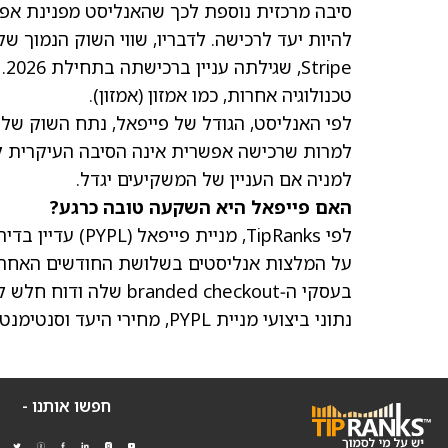
להיות יעד לרכישה. לדבריו, שווי השוק הנמוך 
pe
טכנולוגיה אחרות, כמו אמזון
(אמזון)
.
לפי האנליסט, הגודל של פייפאל, נתח השוק ש
למרות שרכישה אפשרית אינה הסיבה העיקרית לת
למניה אם העניין של המשקיעים יגדל.
האם פייפאל היא השקעה טובה כרגע?
לפי TipRanks, מניית פייפאל (PYPL) עדיין בדירוג "
על המלצות אנליסטים בשלושת החודשים האחרונ
נתוני ביצועי מניית PYPL, מחירי היעד וסנטימנט האנליסטים, ניתן לבקר ב‑מרכז השוואת המניות של TipRanks.
חפשו אותנו -