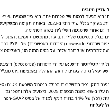
עדיין חיובית
האנליסט חיובי לגבי מניית פייפאל משום שלדעתו היא הגיעה לרמות של מכירות-יתר. הוא ציין שמניית PYPL
ירדה ביותר מ‑80% במהלך חמש השנים האחרונות, בעיקר בגלל שוק דובי ב‑2022. באותה תקופה המשקי
ניה, גם אחרי שהמגמה השלילית בשוק הסתיימה.
דד עם אתגרים בגלל סנטימנט שלילי, תביעות מתמשכות ועזיבת המנכ"ל
האחרונה. כתוצאה מכך סבור האנליסט מפנינת אפור שסיכוני downside (הירידות האפשריות) של PYPL כבר
יעה לתחתית או קרובה אליה. על בסיס התזה הזו, האנליסט צ
 ידי קטליזטור חדש, או על ידי היסודות (פנדמנטלס) היציבים
ן שפייפאל נקטה צעדים לחיזוק ההנהלה באמצעות גיוס מנכ"ל
ניטרלי) עלה ב‑6%, בעוד שההכנסות משנה לשנה עלו ב‑4% בשנת הכספים 2025. ביצועים אלה נתמכו גם
ל לעליות