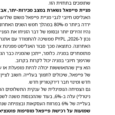
שתומכים בתחזית הזו.
מניית פייפאל נשארת במצב מכירות-יתר, אבל 
נהיו זהירים יותר ובסופו של דבר הזניחו את המ
נכון ל‑2026, PYPL ממשיכה להתמו
מתומחרים במניה. כלומר, ייתכן שהמניה כבר הג
שהיפוך חיובי במניה יכול לקרות בקרוב.
הוא ציין שהתאוששות יכולה להיות מופעלת או על
של פייפאל, שיכולים לתמוך בעלייה. חשוב לציי
חדש ומינוי חבר דירקטוריון חדש.
בעלייה של 6% במרווח העסקאות ובצמיחה שנתית (YoY) של 14% ברווח הנקי למניה על בסיס non-GAAP.
שמועות על רכישת פייפאל מוסיפות פוטנציא