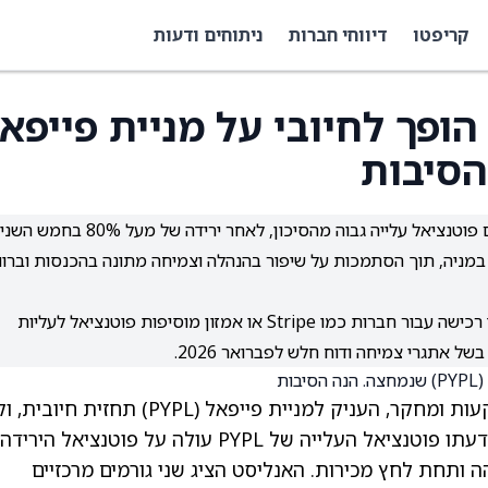
קריפטו
דיווחי חברות
ניתוחים ודעות
ופך לחיובי על מניית פייפא
האנליסט מפנינת אפור רואה במניית פייפאל מהלך עם פוטנציאל עלייה גבוה מהסיכון, לאחר ירידה של מעל %
במניה, תוך הסתמכות על שיפור בהנהלה וצמיחה מתונה בהכנסות וברוו
שמועות מתמשכות על אפשרות שפייפאל תהפוך ליעד רכישה עבור חברות כמו Stripe או אמזון מוסיפות פוטנציאל לעליות
של אתגרי צמיחה ודוח חלש לפברואר 2026.
מניית פייפאל (PYPL)
תחזית חיובית, ו
לה "מהלך קמירות" (convexity play). כלומר, לדעתו פוטנציאל העלייה של PYPL עולה על פוטנציאל הירידה
ותחת לחץ מכירות. האנליסט הציג שני גורמים מרכזיים