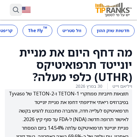
™
חדשות שוק ההון
וול סטריט
The Fly
קריפטו
מה דחף היום את מניית
יונייטד תרפואיטיקס
(UTHR) כלפי מעלה?
ויליאם וייט
30 במרץ 2026
תוצאות חיוביות ממחקרי TETON-1 ו‑TETON-2 של Tyvaso
בפיברוזיס ריאתי אידיופתי דחפו את מניית יונייטד
תרפואיטיקס לעלייה חדה, והחברה מתכננת להגיש בקשה
לאישור תרופה חדשה (NDA) ל‑FDA עד סוף קיץ 2026.
מניית יונייטד תרפואיטיקס עלתה 14.54% ביום המסחר
האחרון, עם עלייה של כ‑69.6% בשנה האחרונה, בעוד דירוג