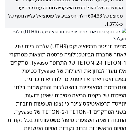
הקונצנזוס של האנליסטים הוא קנייה מתונה עם מחיר יעד
ממוצע של 604.33 דולר, המצביע על פוטנציאל עלייה נוסף של
כ‑1.37%.
מניית יונייטד תרפואיטיקס
(UTHR)
עלתה ביום שני,
לאחר שחברת הביוטכנולוגיה פרסמה תוצאות ממחקרי
TETON-1 ו‑TETON-2 של התרופה Tyvaso. מחקרים
אלו נועדו לבחון את היעילות של Tyvaso כטיפול
בפיברוזיס ריאתי אידיופתי, מחלת ריאות כרונית
ומתקדמת המאופיינת בהצטלקות והתקשחות בלתי
הפיכות של רקמת הריאה מסיבות שאינן ידועות.
יונייטד תרפואיטיקס ציינה כי נצפו השפעות חיוביות
בשני המחקרים TETON-1 ו‑TETON-2 של Tyvaso.
החברה רשמה השפעות טיפול משמעותיות בכל נקודות
הסיום הראשוניות וברוב נקודות הסיום המשניות.