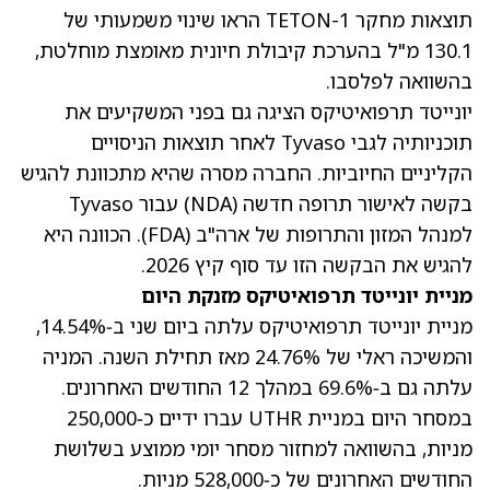
תוצאות מחקר TETON-1 הראו שינוי משמעותי של
130.1 מ"ל בהערכת קיבולת חיונית מאומצת מוחלטת,
בהשוואה לפלסבו.
יונייטד תרפואיטיקס הציגה גם בפני המשקיעים את
תוכניותיה לגבי Tyvaso לאחר תוצאות הניסויים
הקליניים החיוביות. החברה מסרה שהיא מתכוונת להגיש
בקשה לאישור תרופה חדשה (NDA) עבור Tyvaso
למנהל המזון והתרופות של ארה"ב (FDA). הכוונה היא
להגיש את הבקשה הזו עד סוף קיץ 2026.
מניית יונייטד תרפואיטיקס מזנקת היום
מניית יונייטד תרפואיטיקס עלתה ביום שני ב‑14.54%
,
והמשיכה ראלי של 24.76% מאז תחילת השנה. המניה
עלתה גם ב‑69.6% במהלך 12 החודשים האחרונים.
במסחר היום במניית UTHR עברו ידיים כ‑250,000
מניות, בהשוואה למחזור מסחר יומי ממוצע בשלושת
החודשים האחרונים של כ‑528,000 מניות.