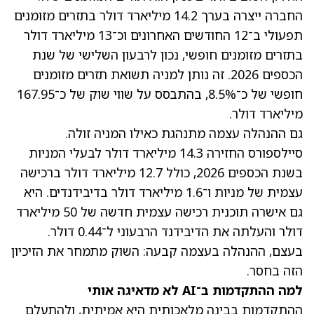
החברה ייצרה בערך 14.2 מיליארד דולר בתזרים מזומנים
תפעולי ב־12 החודשים האחרונים וכ־13 מיליארד דולר
בתזרים מזומנים חופשי, נכון לרבעון השלישי של שנת
הכספים 2026. זה נותן למניה תשואת תזרים מזומנים
חופשי של כ־8.5%, בהתבסס על שווי שוק של כ־167.95
מיליארד דולר.
גם ההנהלה עצמה מתנהגת כאילו המניה זולה.
סיילספורס החזירה 14.3 מיליארד דולר לבעלי המניות
בשנת הכספים 2026, כולל 12.7 מיליארד דולר ברכישה
עצמית של מניות ו־1.6 מיליארד דולר ב
דיבידנדים
. היא
גם אישרה תוכנית רכישה עצמית חדשה של 50 מיליארד
דולר והעלתה את הדיבידנד הרבעוני ל־0.44 דולר.
בעצם, ההנהלה בעצמה קבעה: השוק מתמחר את הזיכיון
הזה בחסר.
למה ההתקדמות ב־AI לא מדאיגה אותי
ההתקדמות בבינה מלאכותית היא אמיתית, ולהתעלם