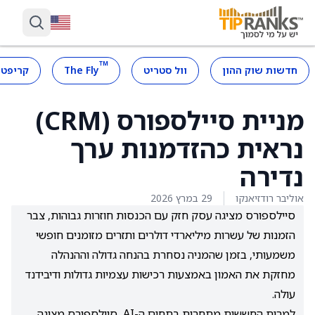
™
חדשות שוק ההון
וול סטריט
The Fly
קריפטו
מניית סיילספורס (CRM)
נראית כהזדמנות ערך
נדירה
אוליבר רודזיאנקו
29 במרץ 2026
סיילספורס מציגה עסק חזק עם הכנסות חוזרות גבוהות, צבר
הזמנות של עשרות מיליארדי דולרים ותזרים מזומנים חופשי
משמעותי, בזמן שהמניה נסחרת בהנחה גדולה וההנהלה
מחזקת את האמון באמצעות רכישות עצמיות גדולות ודיבידנד
עולה.
למרות החששות מתחרות בתחום ה-AI, סיילספורס מציגה