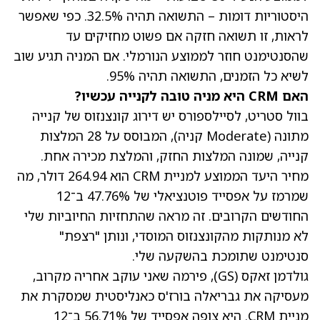
היסטוריות דומות – התשואה תהיה 32.5%. כפי שאפשר
לראות, זו תשואה חזקה אם פשוט מחזיקים עד
שהסנטימנט חוזר לממוצע הנורמלי. אם המניה תגיע שוב
לשיא כל הזמנים, התשואה תהיה 95%.
האם CRM היא מניה טובה לקנייה עכשיו?
בוול סטריט, לסיילספורס יש דירוג קונצנזוס של קנייה
מתונה (Moderate קניה), המבוסס על 28 המלצות
קנייה, שמונה המלצות החזק, והמלצת מכירה אחת.
מחיר היעד הממוצע למניית CRM הוא 264.94 דולר
, מה
שמרמז על אפסייד פוטנציאלי של 47.76% ב־12
החודשים הקרובים. זה מראה שהתחזיות החיוביות שלי
לא מנותקות מהקונצנזוס המוסדי, ונותן "רצפת"
סנטימנט שתומכת בהשקעה שלי.
גולדמן זאקס
(GS)
, פירמה שאני עוקב אחריה מקרוב,
מעסיקה את גבריאלה בורז'ס כאנליסטית שמסקרת את
מניית CRM. היא צופה אפסייד של 56.71% ב־12