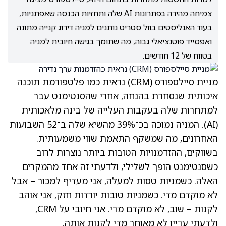
צמיחה מהירה בפתרונות AI שלה ותחזיות הכנסה שאפתניות,
בעוד האנליסטים בוול סטריט נותנים למניה דירוג קנייה מתונה
ואפסייד פוטנציאלי גבוה, מה שתומך בגישה חיובית למניה
בטווח של 12 חודשים.
מניית סיילספורס
(CRM)
נראית כמו פלטפורמת תוכנה
איכותית שנסחרת בהנחה, אחרי שהסנטימנט עבר
למתחרות שלה בעקבות העלייה של בינה מלאכותית
(AI). המניה נמוכה בכ־39% מהשיא שלה ב־52 השבועות
האחרונים, מה שמשקף התאמת שווי משמעותית.
בשווקים, ההזדמנויות הטובות ביותר נוצרות לרוב
כשסנטימנט הופך לשלילי, ולדעתי זה אחד מהמקרים
האלה. כשמניות טסות למעלה, אני מעדיף למכור – אבל
לא מוקדם מדי. כשמניות טובות יורדות חזק, אני אוהב
לקנות – שוב, לא מוקדם מדי. אני חיובי על CRM,
ולדעתי עדיין לא מאוחר מדי לקנות אותה.