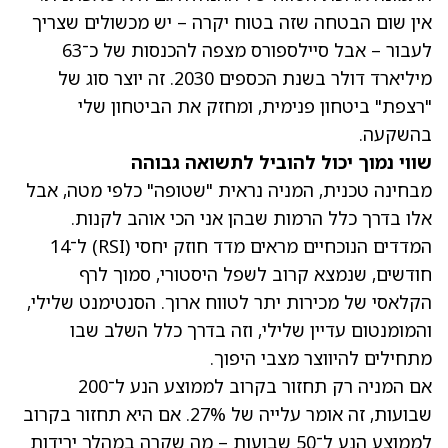
אין שום הבטחה שזה בטוח יקרה – יש מכשולים שצריך
לעבור – אבל סיילספורס מצפה להכנסות של כ־63
מיליארד דולר בשנת הכספים 2030. זה יוצר סוג של
"רצפת" ביטחון פנימית, ומחזק את הביטחון שלי
בהשקעה.
שווי נמוך יכול להוביל לתשואה גבוהה
מבחינה טכנית, המניה נראית "שטופה" כלפי מטה, אבל
אלו בדרך כלל הרמות שבהן אני הכי אוהב לקנות.
המדדים הנוכחיים מראים מדד חוזק יחסי (RSI) ל־14
חודשים, שנמצא קרוב לשפל היסטורי, סמוך לרף
הקלאסי של מכירות יתר לטווח ארוך. הסנטימנט שלילי,
והמומנטום עדיין שלילי, וזה בדרך כלל השלב שבו
מתחילים להיווצר מצבי היפוך.
אם המניה רק תחזור בקרוב לממוצע הנע ל־200
שבועות, זה אומר עלייה של 27%. אם היא תחזור בקרוב
לממוצע הנע ל־50 שבועות – מה שקרה במהלך ירידות