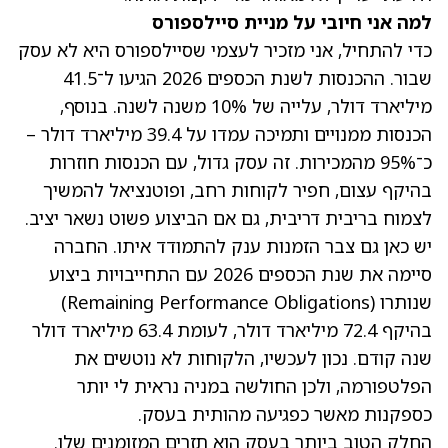
למה אני חיובי על מניית סיילספורס
כדי להתחיל, אני מזכיר לעצמי שסיילספורס היא לא עסק
שבור.
ההכנסות לשנת הכספים 2026 הגיעו ל־41.5
מיליארד דולר
, עלייה של 10% משנה לשנה. בנוסף,
הכנסות ממנויים ותמיכה עמדו על 39.4 מיליארד דולר –
כ־95% מהמכירות. זה עסק גדול, עם הכנסות חוזרות
בהיקף עצום, חפיר לקוחות רחב, ופוטנציאל להמשיך
לצמוח בריבית דריבית, גם אם הביצוע פשוט נשאר יציב.
יש כאן גם צבר הזמנות ענק להתמודד איתו. החברה
סיימה את שנת הכספים 2026 עם התחייבויות ביצוע
שנותרו (Remaining Performance Obligations)
בהיקף 72.4 מיליארד דולר, לעומת 63.4 מיליארד דולר
שנה קודם. נכון לעכשיו, הלקוחות לא נוטשים את
הפלטפורמה, ולכן החולשה במניה נראית לי יותר
כספקנות מאשר כפגיעה מהותית בעסק.
החלק הטוב ביותר בעסק הוא תזרים המזומנים שלו.