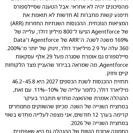
מהסיכונים יהיה לא אחראי. אבל הטענה שסיילספורס
תיפגע קשות מחברות AI חדשות לא תואמת את
המציאות הנוכחית. ההכנסות השנתיות החוזרות (ARR)
של Agentforce הגיעו ל־800 מיליון דולר, עלייה של
169% משנה לשנה. ה־ARR של Agentforce ו־Data
360 עלה על 2.9 מיליארד דולר, זינוק של יותר מ־200%.
סיילספורס גם אומרת שסגרה מעל 29 אלף עסקאות
Agentforce, מה שמראה בבירור שהעניין מצד הלקוחות
קיים וחזק.
תחזית ההכנסות לשנת הכספים 2027 היא 45.8–46.2
מיליארד דולר, כלומר עלייה של 10%–11%. עם זאת,
ההנהלה אומרת שההאצה מחדש תתברר בעיקר
במחצית השנייה של השנה. מכיוון שהשווקים מתמחרים
קדימה בערך 12 חודשים, אני מצפה לעלייה מחדש בשווי
במחצית השנייה של 2026.
התמונה ארוכת הטווח של ההנהלה גם היא שאפתנית.