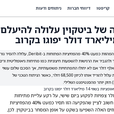
קריפטו
דיווחי חברות
ניתוחים ודעות
 של ביטקוין עלולה להיעלם
פקיעת אופציות על ביטקוין בשווי כ-14 מיליארד דולר, המהוות כמעט 40% מהפוזיציות הפתוחות ב-Deribit, עלולה 
וחרים צופים שטווח המחיר עשוי להישאר בין 70–75 אלף דולר אם לא יחולו התפתחויות משמעותיות, אך הסכם שלום עשוי
לדחוף את הביטקוין מעל 75 אלף דולר, וכישלון בשיחות עלול להוריד אותו לכיוון 68,500 דולר, כאשר הניתוח הטכני של
ין בהיקף של כ-14 מיליארד דולר צפויות לפקוע ביום שישי, על רקע עליית מתיחות
גיאופוליטית בעקבות העימות הנוכחי עם איראן. חשוב לציין שהפקיעה הזו תסיר כמעט 40% מהפוזיציות
זה משמעותי כי החוזים האלה השפיעו בשקט על אופן המסחר בביטקוין. לכן,