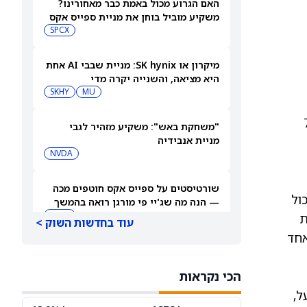
האם הגרוע מכול באמת כבר מאחורינו?
משקיע מוביל בוחן את מניית ספייס אקס
SPCX
מיקרון או SK hynix: מניית שבבי AI אחת
היא מציאה, והשנייה יקרה מדי
SKHY
MU
ל-75,000
"משחקת באש": משקיע מזהיר לגבי
מניית אנבידיה
NVDA
שורטיסטים על ספייס אקס חוטפים מכה
ם יכול
— הנה מה שג'יי פי מורגן רואה בהמשך
SPCX
זרימות
עוד בחדשות השוק >
 אחד
עסקת קורסור של ספייס אקס בשווי 60
מיליארד דולר עשויה להיסגר כבר בשבוע
הכי נקראות
הבא… אבל המותג Cursor עלול להיעלם
SPCX
PC:CURSO
על,