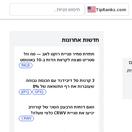
TipRanks.com
חדשות אחרונות
תחזית מחיר מניית רוקט לאב — מה וול
סטריט מצפה לקראת הדוח ב-10 באוגוסט
להסיר גורם
RKLB
3 קרנות סל דיבידנד עם הכנסה גבוהה
שעוברות את רף התשואה של 8%
JEPQ
GPIQ
האם דוחות הרבעון השני של קורוויב
יניעו את מניית CRWV כלפי מעלה?
CRWV