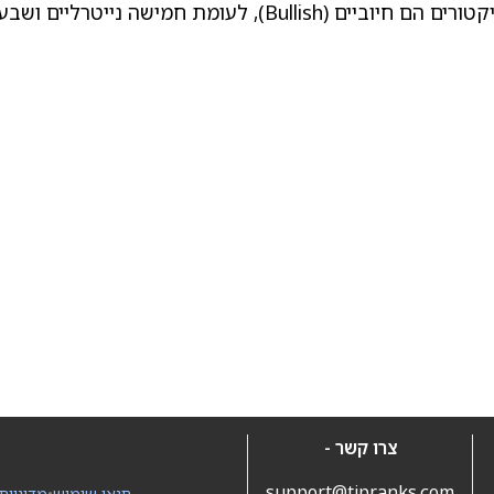
מקטע הסיכום שבתמונה מטה מראה כי 10 אינדיקטורים הם חיוביים (Bullish), לעומת חמישה נייטרליים 
צרו קשר -
support@tipranks.com
תנאי שימוש
•
מדיניות