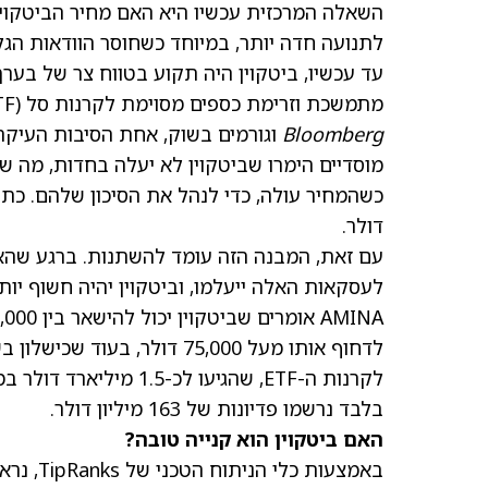
השאלה המרכזית עכשיו היא האם מחיר הביטקוין 
לתנועה חדה יותר, במיוחד כשחוסר הוודאות הגלוב
מתמשכת וזרימת כספים מסוימת לקרנות סל (ETF) על ביטקוין בארה"ב, המחיר כמעט לא זז. לפי דיווח של
Bloomberg
וגורמים בשוק, אחת הסיבות העיקר
מוסדיים הימרו שביטקוין לא יעלה בחדות, מה ש
דולר.
עם זאת, המבנה הזה עומד להשתנות. ברגע שהאו
לעסקאות האלה ייעלמו, וביטקוין יהיה חשוף יותר
לקרנות ה-ETF, שהגיעו ל
בלבד נרשמו פדיונות של 163 מיליון דולר.
האם ביטקוין הוא קנייה טובה?
באמצעות