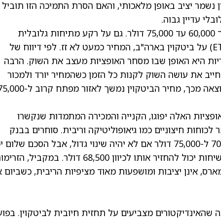
נשמר יציב באופן מלאכותי, והאם הסרת התמיכה הזו תוביל
לי עדיין גבוה.
עד עכשיו, ביטקוין היה תקוע בטווח צר של בערך 60,000 עד 75,000 דולר. גם על רקע מתיחות גלובלית
יות היא האופן שבו מסחר האופציות מעצב את השוק. הרבה
חייב את עושה השוק לקנות כל הזמן כשהמחיר יורד ולמכור
כשהמחיר עולה, כדי לנהל את הסיכון שלהם. כתוצאה מכך, מחיר הביטקוין נמשך לאזור מפתח קרוב 
פציות האלה יפוגו, הקנייה והמכירה המתמדות שנקשרו
 לכוחות חיצוניים כמו גיאופוליטיקה וריבית. סוחרים בבנק
AMINA אומרים שביטקוין יכול להישאר בין 70,000 ל-75,000 דולר אם לא יהיה שינוי גדול, אבל הסכם שלו
לדחוף אותו מעל 75,000 דולר, בעוד שכישלון בשיחות יכול להחזיר אותו לכיוון 68,500 דולר. במקביל, ה
כ-1.5 מיליארד דולר במארס, אינן יציבות ומושפעות מאוד מציפיות הריבית, כשביום
 כלי הניתוח הטכני של TipRanks, נראה שהאינדיקטורים מצביעים על תחזית חיובית לביטקוין. בפו