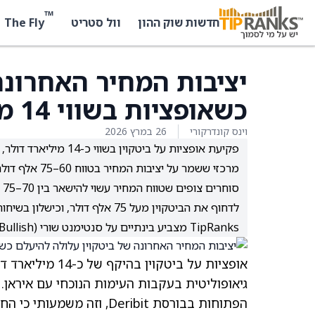
™
The Fly
חדשות שוק ההון
וול סטריט
יציבות המחיר האחרונה
כשאופציות בשווי 14 מיליארד דולר יפוגו בקרוב
וינס קונדרקורי
26 במרץ 2026
מרכזי ששמר על יציבות המחיר בטווח 60–75 אלף דולר ולהגביר את הרגישות להשפעות חיצוניות כמו מתיחות גיאופוליטית וריבית.
ס
TipRanks מצביע בינתיים על סנטימנט שורי (Bullish) חזק יותר מהסנטימנט השלילי.
אופציות על ביטקו
הפתוחות בבורסת Deribit, ו