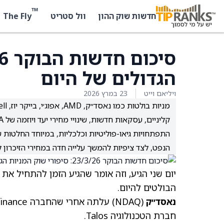
™
The Fly
חדשות שוק ההון
וול סטריט
הגדולים של היום
ויליאם וייט
23 במרץ 2026
קליניים, עסקאות חדשות, שינויי מחירי יעד ויוזמה של EA להפוך לחברה פרטית.
התפתחויות גיאו-פוליטיות וכלכליות, במיוחד החלטות ש
הנפט, לצד ציפיות להמשך עלייה חדה במחירי הזיכרון ל
יום שני הגיע, וזה אומר שהגיע הזמן להתחיל את
הבולטים להיום.
נאסד״ק
(NDAQ)
חברת הטכנולוגיה Talos.