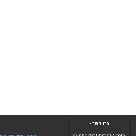
צרו קשר -
support@tipranks.com
תנאי שימוש
•
מדיניות