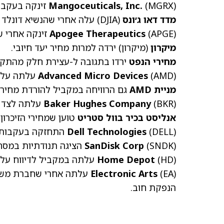
(MGRX)
Mangoceuticals, Inc.
זינקה בעקבות 
מדד דאו ג׳ונס
(DJIA) עלה אחרי שהנשיא דונלד
(APGE)
Apogee Therapeutics
זינקה אחרי ש
מיקרון
(מיקרון)
ירדה למרות מחיר יעד חיובי.
מחירי הנפט
ירדו בתגובה ל-עצירת חלק מהתקיפ
(AMD)
Advanced Micro Devices
עלתה על רקע 
מניית AMD
גם הרוויחה במקביל להורדת מחיר ל
(BKR)
Baker Hughes Company
עלתה לצד ח
אנליסט בכיר בוול סטריט
טוען שמחירי הזיכרון
(DELL)
Dell Technologies
התחזקה בעקבות ה
(SNDK)
SanDisk Corp
הציגה תנודתיות במסחר
(HD)
Home Depot
עלתה במקביל לדיווח על 
(EA)
Electronic Arts
עלתה אחרי שחברת משחק
הנפקת חוב.