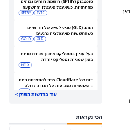
סופטבנק (SFTBY) רושמת רווחים גבוהים
מהתחזיות, כשאינטל (אינטל) וההשקעה
אן.
ב-ByteDance משתלמות מאוד
INTC
SFTBY
הזהב (GLD) מגיע לשיא של חודשיים
כשהחששות מאינפלציה נרגעים
GOLD
GLD
בעל עניין בנטפליקס מתכנן מכירת מניות
בזמן שמניית נטפליקס יורדת
NFLX
דוח של Cloudflare צפוי להתפרסם היום
– האופציות מצביעות על תנודה גדולה
בעקבות הדוח
NET
עוד בחדשות השוק >
מניית הום דיפו (NYSE:HD) נחלשת
כשהיא מתמודדת עם איום תחרותי חדש
הכי נקראות
COST
HD