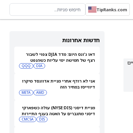
TipRanks.com
חדשות אחרונות
דאו ג'ונס היום: מדד DJIA צפוי לשבור
רצף של חמישה ימי עליות כשהנפט
ניסויים
מתאושש
DIA
QQQ
אני לא רודף אחרי מניית אדוונסד מיקרו
דיווייסז במחיר הזה
META
AMD
מניית דיסני (NYSE:DIS) עולה כשפארקי
דיסני מתגברים על האטה בענף התיירות
CMCSA
DIS