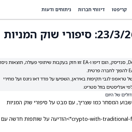
קריפטו
דיווחי חברות
ניתוחים ודעות
סיכום חדשות הבוקר 23/3/26: סיפורי שוק המניות
מניות בולטות כמו נאסד״ק, AMD, אפוג׳י, בייקר יוז, Dell, סנדיסק, הום דיפו ו-EA זזו חזק בעקבות שיתופי פעולה, תוצאות 
ל טראמפ לגבי תקיפות באיראן, השפיעו על מדד דאו ג׳ונס ועל מחירי
פי אנליסטים בוול סטריט.
 שבוע המסחר כמו שצריך, עם מבט על סיפורי שוק המניות
עלתה אחרי שהחברה crypto-with-traditional-finance">הודיעה על שותפות חדשה עם