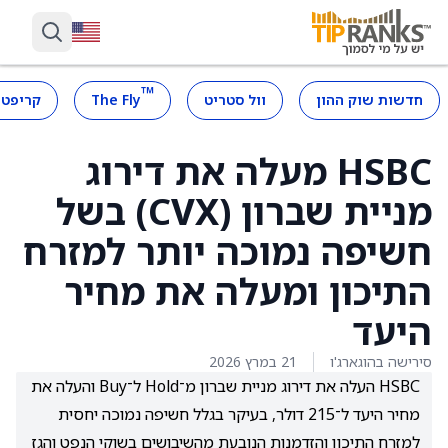
™
חדשות שוק ההון
וול סטריט
The Fly
קריפטו
‏‏HSBC מעלה את דירוג
מניית שברון (CVX) בשל
חשיפה נמוכה יותר למזרח
התיכון ומעלה את מחיר
היעד
סירישה בהוגארג'ו
21 במרץ 2026
HSBC העלה את דירוג מניית שברון מ־Hold ל־Buy והעלה את
מחיר היעד ל־215 דולר, בעיקר בגלל חשיפה נמוכה יחסית
למזרח התיכון והזדמנות הנובעת מהשיבושים בשוקי הנפט והגז