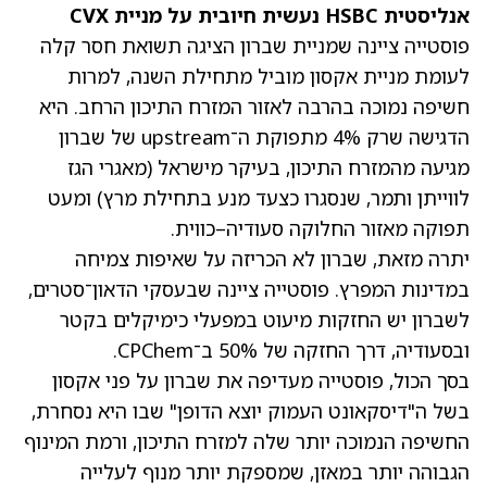
אנליסטית HSBC נעשית חיובית על מניית CVX
פוסטייה ציינה שמניית שברון הציגה תשואת חסר קלה
לעומת מניית אקסון מוביל מתחילת השנה, למרות
חשיפה נמוכה בהרבה לאזור המזרח התיכון הרחב. היא
הדגישה שרק 4% מתפוקת ה־upstream של שברון
מגיעה מהמזרח התיכון, בעיקר מישראל (מאגרי הגז
לווייתן ותמר, שנסגרו כצעד מנע בתחילת מרץ) ומעט
תפוקה מאזור החלוקה סעודיה–כווית.
יתרה מזאת, שברון לא הכריזה על שאיפות צמיחה
במדינות המפרץ. פוסטייה ציינה שבעסקי הדאון־סטרים,
לשברון יש החזקות מיעוט במפעלי כימיקלים בקטר
ובסעודיה, דרך החזקה של 50% ב־CPChem.
בסך הכול, פוסטייה מעדיפה את שברון על פני אקסון
בשל ה"דיסקאונט העמוק יוצא הדופן" שבו היא נסחרת,
החשיפה הנמוכה יותר שלה למזרח התיכון, ורמת המינוף
הגבוהה יותר במאזן, שמספקת יותר מנוף לעלייה