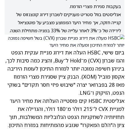
בעקבות סגירת מצרי הורמוז.
אנליסטים בוול סטריט מעניקים לשברון דירוג קונצנזוס של
קנייה חזקה, אך מחיר היעד הממוצע מצביע על פוטנציאל
לירידה של כ־3% לאחר עלייה של 33% במניה מתחילת השנה.
ביום שישי, HSBC העלה את דירוג מניית ענקית הנפט
והגז שברון
(CVX)
מ־Hold ל־Buy, והציג כמה סיבות לכך,
ביניהן חשיפה נמוכה יותר למזרח התיכון לעומת היריבה
אקסון מוביל
(XOM)
. הבנק ציין שסגירת מצרי הורמוז
מאז 28 בפברואר יצרה "שיבוש פיזי חסר תקדים" בשוקי
הנפט, הזיקוק ו־LNG.
אנליסטית HSBC קים פוסטייה העלתה את מחיר היעד
למניית CVX ל־215 דולר מ־180 דולר, והגדילה את
תחזיותיה לשחקניות הנפט הגלובליות המשולבות, תוך
ציון ה"הלם המאקרו" שנובע מהמתיחות במזרח התיכון.