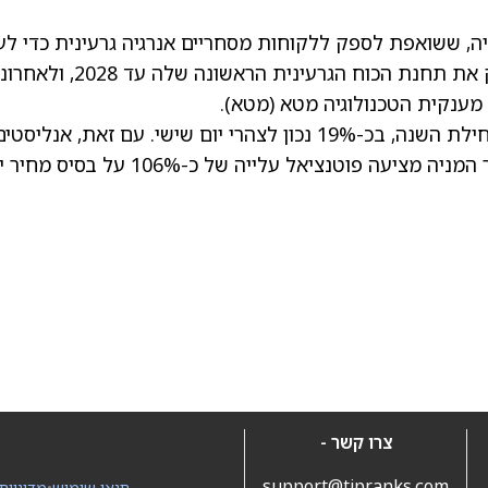
ה, ששואפת לספק ללקוחות מסחריים אנרגיה גרעינית כדי לע
על צורכי החשמל שלהם. החברה מתכננת לספק את תחנת הכוח הגרעינית הראשונה שלה עד 28
(מטא)
.
כמו האחרות בקבוצה, גם מניית אוקלו ירדה מתחילת השנה, בכ-19% נכון לצהרי יום שישי. עם זאת, אנליסטי
מחיר י
צרו קשר -
support@tipranks.com
תנאי שימוש
•
מדיניות