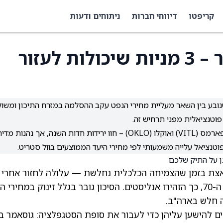
קריפטו
דיווחי חברות
ניתוחים ודעות
הסיכון לסטגפלציה חוזר – 3 מניות שיכולות לעזור
נובע בין השאר מעליית מחירי הנפט עקב ההסלמה במזרח התיכון ומשוק
פוטנציאלית מפני תרחיש זה.
שלוש המניות המודגשות – גוסאמר ביו (GOSS), וייטל פארמס (VITL) ואוקלו (OKLO) – חוו ירידות חדות השנה, אך נהנות 
פוטנציאל עלייה משמעותי לפי מחירי היעד הממוצעים בוול סטריט.
אצת בזמן שהצמיחה הכלכלית נחלשת — עלולה לחזור אחרי
שהופיעה לאחרונה בכלכלה האמריקאית בשנות ה-70, כך הזהירו אנליסטים. הסיכון גובר בגלל זינוק במחיר
 חלש בארה"ב.
 להישען עליהן כדי לעבור את סופת הסטגפלציה: גוסאמר בי