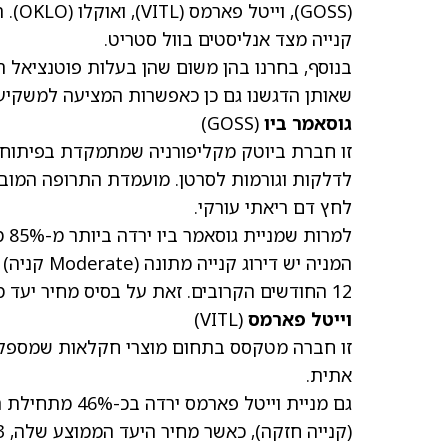
(GOSS)
, וייטל פארמס
(VITL)
, ואוקלו
(OKLO)
. 
קנייה מצד אנליסטים בוול סטריט.
בנוסף, בחרנו בהן משום שהן בעלות פוטנציאל 
שאותן הדגשנו גם כן כאפשרות המציעה למשקיע
גוסאמר ביו
(GOSS)
זו חברת ביוטק מקליפורניה שמתמקדת בפיתוח 
לדלקות וגורמות לסרטן. מועמדת התרופה המוב
לחץ דם ריאתי עורקי.
למ
12 החודשים הקרובים. זאת על בסיס
מחיר יעד ממוצע
וייטל פארמס
(VITL)
זו חברה מטקסס בתחום מוצרי חקלאות שמספקת 
אתית.
גם מניית וייטל
(קנייה חזקה), כאשר
מחיר היעד הממוצע שלה, 35.33 דולר