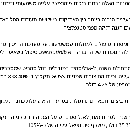
המניות האלה נבחרו בזכות פוטנציאל עלייה משמעותי ודירוגי
העלייה הגבוה ביותר בין האחזקות בשלושת תעודות הסל האל
ים הגנה חזקה מפני סטגפלציה.
ומסחור טיפולים למחלות שמשפיעות על מערכת החיסון, גור
ילה הנוכחית של החברה היא
seralutinib
, טיפול בשאיפה לי
רות שמניית גוסאמר ביו ירדה ביותר מ-85% מתחילת השנה, ל-אנליסטים המובילים בוול סטריט שמסקר
המניה יש דירוג קנייה מתונה (Moderate קניה) עליה
 של 4.25 דולר
.
ביצים וחמאה מתרנגולות במרעה. היא פועלת כחברת מזון
 פארמס ירדה בכ-46% מתחילת השנה. למרות זאת, לאנליסטים יש על המניה דירוג קנייה חזק
, משקף פוטנציאל עלייה של כ-105%.