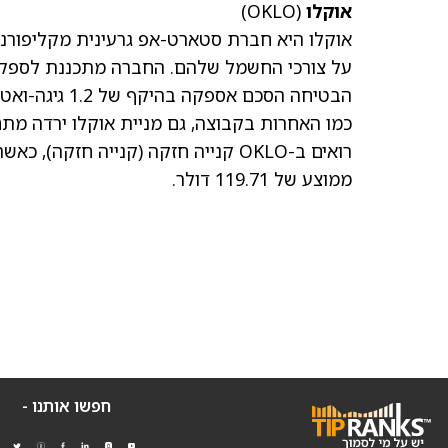
אוקלו
(OKLO)
אוקלו היא חברת סטארט-אפ גרעינית מקליפורני
הבטיחה הסכם אספקה בהיקף של 1.2 גיגה-ואט מענקית הטכנולוגיה מטא
רואים ב-OKLO קנייה חזקה (קנייה חזקה), כאשר המניה מציעה פוטנציאל עלייה של כ-106% על בסיס
ממוצע של 119.71 דולר
.
חפשו אותנו -