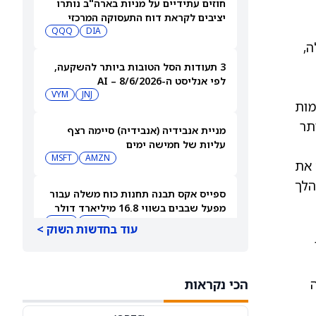
חוזים עתידיים על מניות בארה"ב נותרו
יציבים לקראת דוח התעסוקה המרכזי
QQQ
DIA
ה,
3 תעודות הסל הטובות ביותר להשקעה,
לפי אנליסט ה-AI – 8/6/2026
VYM
JNJ
מות
תר
מניית אנבידיה (אנבידיה) סיימה רצף
עליות של חמישה ימים
MSFT
AMZN
ים את
, וכיום הם צופים שמניית GOSS תקפוץ ב-838.40% במהלך
ספייס אקס תבנה תחנות כוח משלה עבור
מפעל שבבים בשווי 16.8 מיליארד דולר
SPCX
INTC
עוד בחדשות השוק >
חדשות מיזוגים ורכישות: אדוונסד מיקרו
דיווייסז רוכשת את Taalas כדי לחזק את
ה
הכי נקראות
מהלך ה-AI inference שלה
AMD