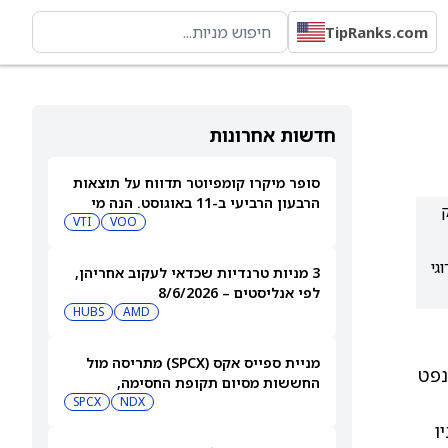
TipRanks.com
חדשות אחרונות
סופר מיקרו קומפיוטר תדווח על תוצאות
הרבעון הרביעי ב-11 באוגוסט. הנה מי
מחזיק במניית SMCI
VOO
VTI
מדירוגי
3 מניות טרנדיות שכדאי לעקוב אחריהן,
לפי אנליסטים – 8/6/2026
HUBS
AMD
מניית ספייס אקס (SPCX) מתריסה מול
י הנפט
החששות מסיום תקופת החסימה,
ומטפסת לאחר שחרור 911 מיליון מניות
NDX
SPCX
ו