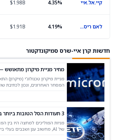
קיי.אל.איי
4.35%
$1.98B
לאם ריסרץ'
4.19%
$1.91B
חדשות קרן איי-שרס סמיקונדקטור
מחיר מניית מיקרון מתאושש — 3 קרנות סל שכדאי לשקול עם אפסייד של יותר מ-
של מיקרון טכנולוג'י יכולים לשקו
השוואת קרנות הסל של
3 תעודות הסל הטובות ביותר בתחום המוליכים למחצה לקנייה לצורך חשיפה ל-AI
מניות המוליכים למחצה היו בין המנ
של AI, מחשוב ענן ושבבים בעלי