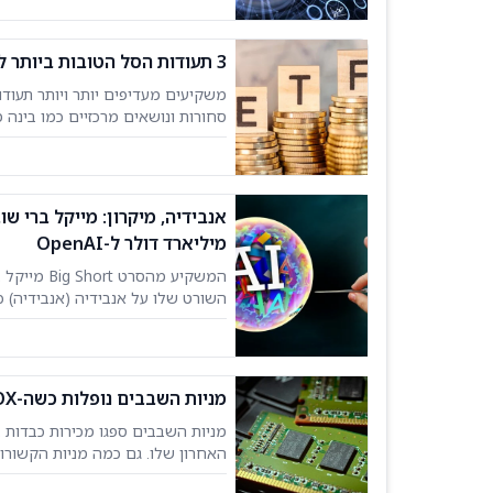
באמצעות כלי ההשוואה
3 תעודות הסל הטובות ביותר להשקעה, לפי אנליסט ה-AI – 7/30/2026
חזקה
מיליארד דולר ל-OpenAI
קרן הסל iShares Semiconductor ETF (SOXX) ברמה של כ-535.83 דולר, מה שמאותת על גישה
מניות השבבים נופלות כשה-SOX יורד ב-20%. ג'יי פי מורגן אומר שזה הזמן "להוסיף"
שהחולשה הזו תימשך. בדוח חדש שפו