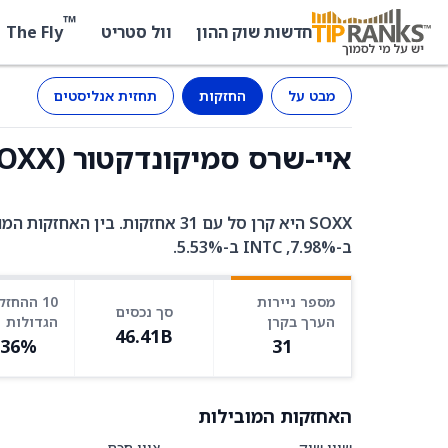
™
The Fly
חדשות שוק ההון
וול סטריט
מבט על
החזקות
תחזית אנליסטים
איי-שרס סמיקונדקטור (SOXX) - החזקות
ב-7.98%, INTC ב-5.53%.
מספר ניירות
10 ההחזק
סך נכסים
הערך בקרן
הגדולות
46.41B
.36%
31
האחזקות המובילות
שווי שוק
ציון חכם