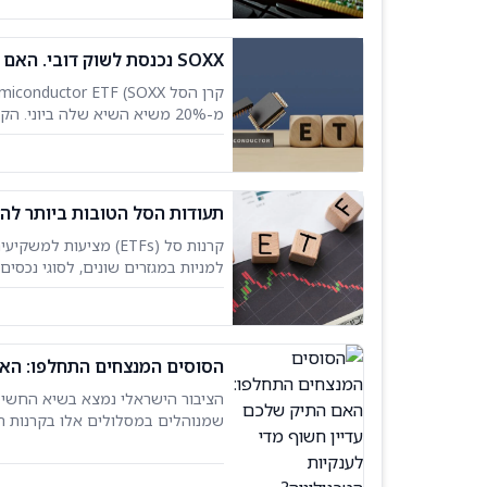
SOXX נכנסת לשוק דובי. האם קרן הסל לשבבים היא קנייה אחרי ירידה של 22%?
(TSM) ו-ASML (ASML). מהי איי-שרס
תעודות הסל הטובות ביותר להשקעה, לפ
קרנות סל (ETFs) מציע
למניות במגזרים שונים, לסוגי נכסי
הבחירה. אנליסט ה-AI של תעודות הסל מבית TipRanks מסייע לבחור קרנות שיכולות לייצר תשואות חזקות
הסוסים המנצחים התחלפו: האם 
שמנוהלים במסלולים אלו בקרנות הפ