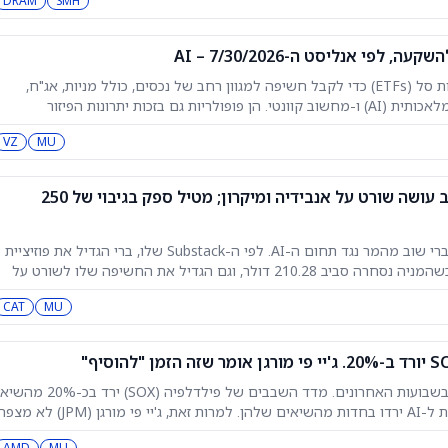
DRAM
SMH
משקיעים מעדיפים יותר ויותר תעודות סל (ETFs) כדי לקבל חשיפה למגוון רחב של נכסים, כולל מניות, אג"ח,
סחורות ונושאים מרכזיים כמו בינה מלאכותית (AI) ו-מחשוב קוונטי. הן פופולריות גם בזכות יתרונות הפיזור
והעלויות הנמוכות יותר. אנליסט ה-AI לתעודות סל של TipRanks מסייע לסנן קרנות שיכולות לייצר תשואה כוללת
VZ
MU
אנבידיה, מיקרון: מייקל ברי שוב עושה שורט על אנבידיה ומיקרון; מטיל ספק בגיבוי של 250
המשקיע מהסרט Big Short מייקל ברי שוב מהמר נגד תחום ה-AI. לפי ה-Substack שלו, ברי הגדיל את פוזיציית
השורט שלו על אנבידיה (אנבידיה) כשהמניה נסחרה סביב 210.28 דולר, וגם הגדיל את החשיפה שלו לשורט על
CAT
MU
מניות השבבים ספגו מכירות כבדות בשבועות האחרונים. מדד השבבים של פילדלפיה (SOX) ירד בכ-20% מהשיא
האחרון שלו. גם כמה מניות הקשורות ל-AI ירדו בחדות מהשיאים שלהן. למרות זאת, ג'יי פי מורגן (JPM) לא 
רסם היום, הבנק מעניק לסקטור השבבים דירוג קנייה ורואה בו
AMD
MU