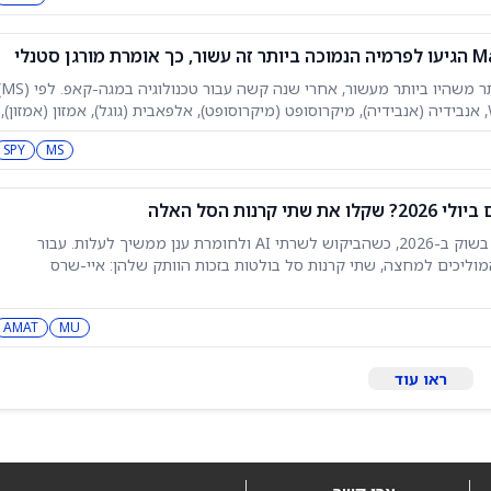
מניות שבע המופלאות כעת זו
מורגן סטנלי Wealth Management, אנבידיה (אנבידיה), מיקרוסופט (מיקרוסופט), אלפאבית (גוגל), אמזון (אמזון),
ה) מתחילות להיראות שוב אטרקטיביות יותר. באופן ספציפי, בחברה אומרים
SPY
MS
ת
נות הסל האלה
מניות השבבים נשארות נושא מרכזי בשוק ב-2026, כשהביקוש לשרתי AI ולחומרת ענן ממשיך לעלות. עבור
ליכים למחצה, שתי קרנות סל בולטות בזכות הוותק שלהן: איי-שרס
סמיקונדקטור (SOXX) ו-Invesco PHLX Semiconductor ETF (SOXQ). בנוסף, אנליסטים בוול סטריט חיוביים
פוטנציאל לעלייה
AMAT
MU
ראו עוד