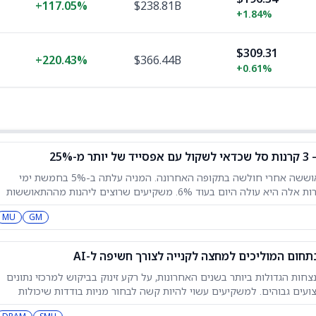
+
117.05%
$238.81B
+
1.84%
$309.31
+
220.43%
$366.44B
+
0.61%
25%
מניית מיקרון טכנולוג'י (מיקרון) התאוששה אחרי חולשה בתקופה האחרונה. המניה עלתה ב-5% בחמשת ימי
המסחר האחרונים, ונכון לכתיבת שורות אלה היא עולה היום בעוד 6%. משקיעים שרוצים ליהנות מההתאוששות
ל קרנות סל כדי לקבל חשיפה רחבה יותר לסקטור השבבים. באמצעות כלי
MU
GM
צחות הגדולות ביותר בשנים האחרונות, על רקע זינוק בביקוש למרכזי נתונים
 ביצועים גבוהים. למשקיעים עשוי להיות קשה לבחור מניות בודדות שיכולות
להניב תשואות אטרקטיביות. הם יכולים לקבל חשיפה מגוונת לסקטור באמצעות השקעה בתעודות סל (ETFs).