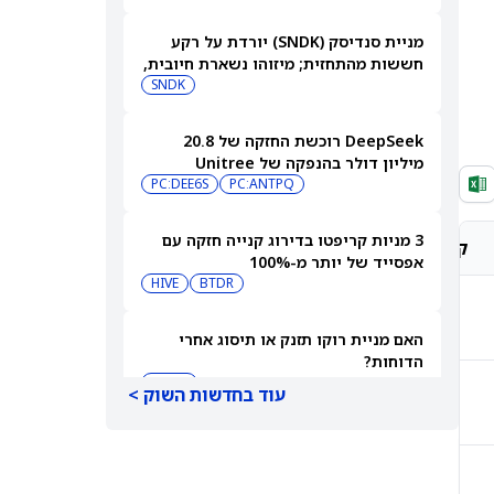
מניית סנדיסק (SNDK) יורדת על רקע
חששות מהתחזית; מיזוהו נשארת חיובית,
אך מורידה את מחיר היעד
SNDK
DeepSeek רוכשת החזקה של 20.8
מיליון דולר בהנפקה של Unitree
PC:ANTPQ
PC:DEE6S
וחותמת על שותפות AI בתחום הרובוטים
ההומנואידיים
3 מניות קריפטו בדירוג קנייה חזקה עם
קונצנזוס אנליסטים
מחיר יעד אנליסטים
אפסייד של יותר מ-100%
HIVE
BTDR
קנייה חזקה
$308.69
האם מניית רוקו תזנק או תיסוג אחרי
הדוחות?
ROKU
עוד בחדשות השוק >
קנייה חזקה
$512.87
תחזית מחיר מניית סנדיסק — מה אומר
הניתוח הטכני אחרי הירידה שלאחר הדוח
SNDK
קנייה חזקה
$636.66