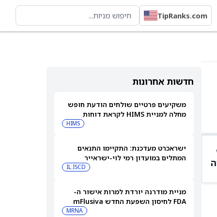
TipRanks.com
חדשות אחרונות
משקיעים פרטיים שולחים הודעת חופש
מחלה למניית HIMS לקראת דוחות
הרבעון השני
HIMS
ישראכרט מעדכנת: התקיימו התנאים
המתלים במועדון רמי לוי-ישראייר
ה
IL:ISCD
מניית מודרנה יורדת למרות אישור ה-
FDA לחיסון השפעת החדש mFlusiva
MRNA