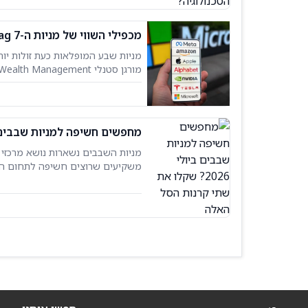
מכפילי השווי של מניות ה-Mag 7 הגיעו לפרמיה הנמוכה ביותר זה עשור, כך אומרת מורגן סטנלי
מטא (מטא), אפל (אפל) וטסלה (טסל
שפערי השווי הצטמצמו בחדות, וכע
מחפשים חשיפה למניות שבבים ביולי 2026? שקלו את שתי קר
משקיעים שרוצים חשיפה לתחום המו
לגבי שתי קרנות הסל האלה, ורואים 