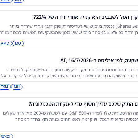
קרן הסל iShares Semiconductor ETF (SOXX) נכנסה ביום שישי לטריטוריית שוק דובי, אחרי שירדה ביותר
מ-20% משיא השיא שלה ביוני. הקרן ירדה בכ-3.5% במסחר ביום שישי, בזמן שהמשקיעים המשיכו למכור מניות
AI ומניות שבבים, למרות דוחות חזקים מצד מובילות בתעשייה כמו Taiwan Semiconductor Manufacturing
AMD
MU
י אנליסט ה-AI, 16/7/2026
ות למשקיעים דרך נוחה וחסכונית לבנות תיק השקעות מגוון. הן מסייעות לקבל חשיפה
ם שונים ולשוק הרחב. עם זאת, המבחר העצום של קרנות סל יכול להקשות על
TSM
MU
התיק שלכם עדיין חשוף מדי לענקיות הטכנולוגיה?
הציבור הישראלי נמצא בשיא החשיפה ההיסטורית שלו למדד ה-S&P 500, עם למעלה מ-200 מיליארד שקלים
נסיה ובקופות הגמל. זיו קרמר, ראש תחום מניות חוץ בחדר המסחר
SOXX