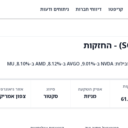
קריפטו
דיווחי חברות
ניתוחים ודעות
SOXX היא קרן סל עם 31 אחזקות. בין האחזקות המובילות: NVDA ב-9.01%, AVGO ב-8.12%, AMD ב-8.10%, MU
ות
אפיק השקעה
סיווג
אזור גיאוגרפי
מניות
סקטור
צפון אמריק
61
פוטנציאל מחיר יעד
קונצנזוס אנליסטים