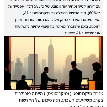
עם דירוגי קנייה ומחיר יעד ממוצע של כ־583 דולר (אפסייד של
כ־60%), תוך הדגשת ההובלה של מיקרוסופט ב-AI,
האקוסיסטם הארגוני החזק שלה וההכנסות החוזרות מענן
ותוכנה, בזמן שהחברה מאזנת בין קיצוץ עלויות להשקעות
אגרסיביות ב-AI וגיימינג.
מניית מיקרוסופט (
(מיקרוסופט)
) הייתה פופולרית
בקרב משקיעים השבוע. הנה סיכום של החדשות
המרכזיות על המניה.