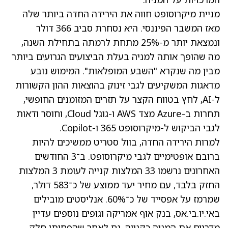
מניית מיקרוסופט חווה את הירידה החדה ביותר שלה
מאז המשבר הפיננסי. היא נסחרת סביב 366 דולר
ונמצאת יותר מ-25% מתחת לרמתה בתחילת השנה,
מה שהופך אותה למניה בעלת הביצועים הגרועים ביותר
מבין מה שנקרא "השבע המופלאות". המימוש נובע
מדאגות המשקיעים לגבי זינוק בהוצאות ההון הקשורות
ל-AI, לחץ בטווח הקצר על תזרים המזומנים החופשי,
תחרות ב-Azure מצד AWS ו-גוגל Cloud, וחוסר ודאות
לגבי הביקוש ל-מיקרוסופט 365 ו-Copilot.
למרות הירידה החדה, בוול סטריט ממשיכים להיות
ברובם אופטימיים לגבי מיקרוסופט. ב־3 החודשים
האחרונים נרשמו 33 המלצות קנייה לעומת 3 המלצות
החזק בלבד, עם מחיר יעד ממוצע של כ־583 דולר,
שמרמז על אפסייד של כ־60%. אנליסטים מובילים
באי.יו.בי.אס, בנק אוף אמריקה וגופים נוספים עדיין
מדרגים את המניה כקנייה, גם לאחר שהפחיתו חלק