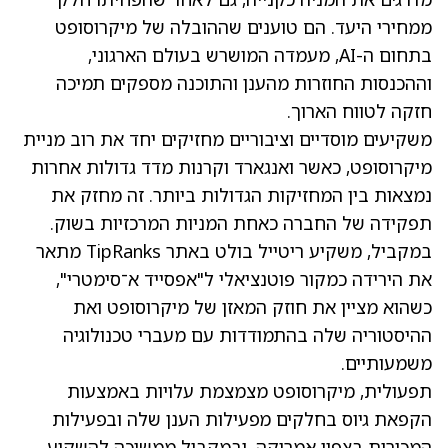
ממחירי היעד. הם טוענים שההובלה של מיקרוסופט
בתחום ה-AI, מעמדה המושרש בעולם הארגוני,
וההכנסות החוזרות מהענן והתוכנה מספקים תמיכה
חזקה לטווח הארוך.
משקיעים מוסדיים וציבוריים מחזיקים יחד את רוב מניית
מיקרוסופט, כאשר ואנגארד וקרנות מדד גדולות אחרות
נמצאות בין המחזיקות הגדולות ביותר. זה מחזק את
תפקידה של החברה כאחת המניות המרכזיות בשוק.
במקביל, משקיע ריטייל בולט באתר TipRanks מתאר
את הירידה כמקור פוטנציאלי ל"אפסייד א־סימטרי",
כשהוא מציין את חוזק המאזן של מיקרוסופט ואת
ההיסטוריה שלה בהתמודדות עם מעברי טכנולוגיה
משמעותיים.
תפעולית, מיקרוסופט מצמצמת עלויות באמצעות
הקפאת גיוס בחלקים מפעילות הענן שלה ובפעילות
המכירות בצפון אמריקה, ובמקביל ממשיכה להשקיע