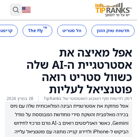
™
חדשות שוק ההון
וול סטריט
The Fly
קריפטו
אפל מאיצה את
אסטרטגיית ה-AI שלה
כשוול סטריט רואה
פוטנציאל לעליות
דסק חדשות סוף השבוע האוטומטי של TipRanks
28 במרץ 2026
אפל מחזקת את אסטרטגיית הבינה המלאכותית שלה עם גיוס
בכירה מאלפבית והשקת סירי מחודשת המבוססת על מודל
Gemini, כאשר האנליסטים רואים ב-AI גורם מרכזי לחידוש
הביקוש ל-iPhone ולדירוג קנייה מתונה עם פוטנציאל עלייה