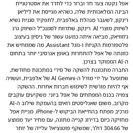
אפל נקטה צעד חד וברור כדי לחדד את אסטרטגיית
הבינה המלאכותית שלה, כשהיא מגייסת את ליליאן
רינקון, לשעבר מנהלת באלפבית, לתפקיד סגנית נשיא
לשיווק מוצרי AI. רינקון, שתדווח לסמנכ"ל השיווק גרג
ג'וזוויאק, מביאה איתה כמעט עשור של ניסיון בעיצוב
פלטפורמות הקניות ו-גוגל Assistant, מה שממחיש את
כוונתה של אפל להתחרות באופן אגרסיבי יותר בתחום
ה-AI הממוקד בצרכן.
החברה מתכוננת להשקה של סירי במתכונת מחודשת,
שתופעל על ידי מודל ה-AI Gemini של אלפבית, ועשויה
אף להיות מורשית לשימוש חברות אחרות. ההשקה
צפויה בכנס המפתחים של אפל ביוני. משקיעים עוקבים
מקרוב, משום שאנליסטים רואים בהעמקת שילוב ה-AI
מרכיב מפתח בהחייאת הביקוש ל-iPhone. מניית אפל
מחזיקה כיום בדירוג קנייה מתונה, עם מחיר יעד ממוצע
של 304.66 דולר, שמשקף פוטנציאל עלייה של יותר