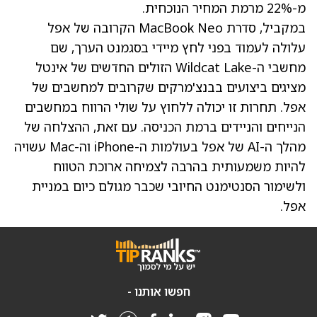
מ-22% מרמת המחיר הנוכחית.
במקביל, סדרת MacBook Neo הקרובה של אפל
עלולה לעמוד בפני לחץ מיידי בסגמנט הערך, שם
מחשבי ה-Wildcat Lake הזולים החדשים של אינטל
מציגים ביצועים בבנצ'מרקים שקרובים למחשבים של
אפל. תחרות זו יכולה ללחוץ על שולי הרווח במחשבים
הנייחים והניידים ברמת הכניסה. עם זאת, ההצלחה של
מהלך ה-AI של אפל בעולמות ה-iPhone וה-Mac עשויה
להיות משמעותית בהרבה לצמיחה ארוכת הטווח
ולשימור הסנטימנט החיובי שכבר מגולם כיום במניית
אפל.
חפשו אותנו -