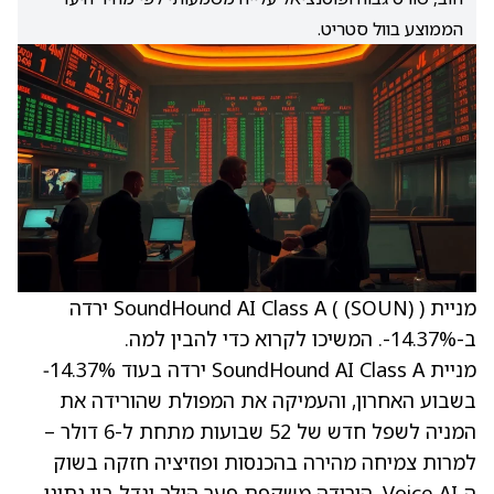
הממוצע בוול סטריט.
מניית SoundHound AI Class A (
(SOUN)
) ירדה
ב-‎14.37%-. המשיכו לקרוא כדי להבין למה.
מניית SoundHound AI Class A ירדה בעוד ‎14.37%‑
בשבוע האחרון, והעמיקה את המפולת שהורידה את
המניה לשפל חדש של 52 שבועות מתחת ל-6 דולר –
למרות צמיחה מהירה בהכנסות ופוזיציה חזקה בשוק
ה‑Voice AI. הירידה משקפת פער הולך וגדל בין נתוני