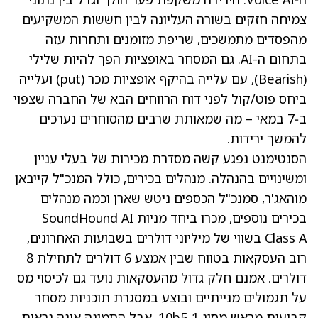
צמיחה חזקים בשורה העליונה לבין חששות המשקיעים
מהפסדים מתמשכים, שריפת מזומנים ותחרות עזה
בתחום ה-AI. גם המסחר באופציות הפך להיות שלילי
(Bearish), עם עלייה בהיקף אופציות מכר (put) ועלייה
ביחס פוט/קול לפני דוח הרווחים הבא של החברה שצפוי
ב‑7 במאי – מה שמאותת שרבים מהסוחרים נערכים
להמשך ירידות.
הסנטימנט נפגע קשה מסדרת מכירות של בעלי עניין
ומשינויים בהנהלה. מנהלים בכירים, כולל המנכ"ל קייבאן
מוהאג'ר, סמנכ"ל הכספים ניטש שארן וכמה מנהלים
בכירים נוספים, מכרו ביחד מניות SoundHound AI
Class A בשווי של מיליוני דולרים בשבועות האחרונים,
רוב העסקאות בטווח שבין אמצע 6 דולרים לתחילת 8
דולרים. אמנם חלק גדול מהעסקאות נועד גם לכיסוי מס
על תגמולים מנייתיים ובוצע במסגרת תוכניות מסחר
קבועות מראש מסוג 10b5‑1, אבל התמונה אינה נראית