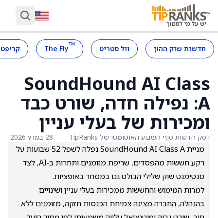
™
חדשות שוק ההון
וול סטריט
The Fly
קריפטו
SoundHound AI Class
A: נפילה חדה, שורט כבד
ומכירות של בעלי עניין
דסק חדשות סוף השבוע האוטומטי של TipRanks
28 במרץ 2026
מניית SoundHound AI Class A נפלה לשפל 52 שבועות על
רקע חששות מהפסדים, שריפת מזומנים ותחרות ב‑AI, לצד
סנטימנט שוק שלילי הבולט גם במסחר באופציות.
למרות המימוש והחששות ממכירות בעלי עניין ושינויים
בהנהלה, החברה מציגה צמיחת הכנסות חזקה, מזומנים ללא
חוב, שורט גבוה ופוטנציאל עלייה משמעותי לפי מחיר היעד