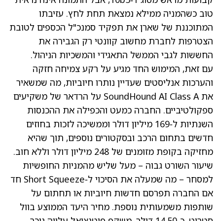
טוב כשהמניה ממילא נמצאת תחת לחץ. עזיבתו
המתוכננת של שארן את תפקיד סמנכ"ל הכספים לטובת
הצטרפות לחברת מחשוב קוונטי רק הגבירה את
החששות לגבי הממשל התאגידי והמשכיות הניהול.
עם זאת, המימוש החד מגיע על רקע צמיחה חזקה
והערכות אנליסטים שעדיין נותרו חיוביות, מה שמשאיר
את SoundHound AI Class A על הרדאר של משקיעים
ספקולטיביים. החברה כמעט והכפילה את ההכנסות
השנתיות ל‑169 מיליון דולר וממשיכה לזכות בחוזים
חדשים בתחום הרכב ובסקטורים נוספים, תוך שהיא
מחזיקה בקופת מזומנים של 248 מיליון דולר וללא חוב.
שיעור השורט גבוה – מעל שליש מהמניות החופשיות
למסחר – מה שמעלה את הסיכוי ל‑Short Squeeze חד
אם החברה תפרסם חדשות חיוביות או תחתום על
שותפות משמעותית נוספת. מחיר היעד הממוצע בוול
סטריט, כ‑14.50 דולר, משקף פוטנציאל עלייה ניכר