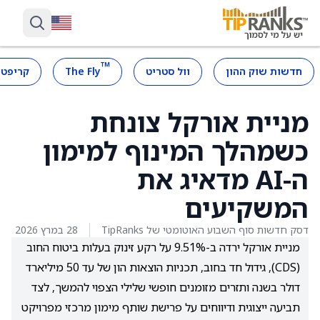
™
חדשות שוק ההון
וול סטריט
The Fly
קריפטו
מניית אורקל צונחת
כשמהלך המינוף למימון
ה-AI מדאיג את
המשקיעים
דסק חדשות סוף השבוע האוטומטי של TipRanks
28 במרץ 2026
מניית אורקל ירדה ב-9.51% על רקע זינוק בעלות ביטוח החוב
(CDS), גידול חד בחוב, תכניות הוצאות הון של עד 50 מיליארד
דולר בשנה ותזרים מזומנים חופשי שלילי הצפוי להמשך, לצד
תביעה ייצוגית ודיווחים על פרישת שותף מימון מרכזי מפרויקט