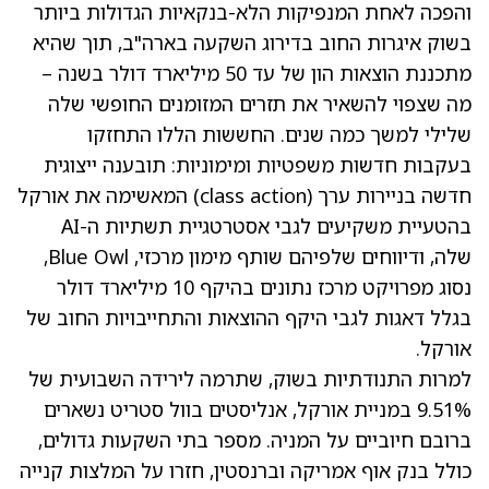
והפכה לאחת המנפיקות הלא-בנקאיות הגדולות ביותר
בשוק איגרות החוב בדירוג השקעה בארה"ב, תוך שהיא
מתכננת הוצאות הון של עד 50 מיליארד דולר בשנה –
מה שצפוי להשאיר את תזרים המזומנים החופשי שלה
שלילי למשך כמה שנים. החששות הללו התחזקו
בעקבות חדשות משפטיות ומימוניות: תובענה ייצוגית
חדשה בניירות ערך (class action) המאשימה את אורקל
בהטעיית משקיעים לגבי אסטרטגיית תשתיות ה-AI
שלה, ודיווחים שלפיהם שותף מימון מרכזי, Blue Owl,
נסוג מפרויקט מרכז נתונים בהיקף 10 מיליארד דולר
בגלל דאגות לגבי היקף ההוצאות והתחייבויות החוב של
אורקל.
למרות התנודתיות בשוק, שתרמה לירידה השבועית של
9.51% במניית אורקל, אנליסטים בוול סטריט נשארים
ברובם חיוביים על המניה. מספר בתי השקעות גדולים,
כולל בנק אוף אמריקה וברנסטין, חזרו על המלצות קנייה