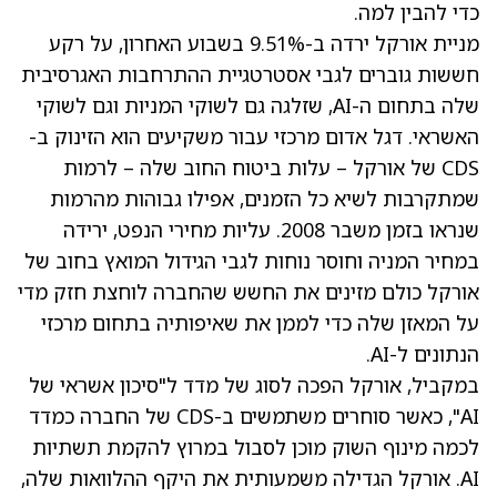
כדי להבין למה.
מניית אורקל ירדה ב-9.51% בשבוע האחרון, על רקע
חששות גוברים לגבי אסטרטגיית ההתרחבות האגרסיבית
שלה בתחום ה-AI, שזלגה גם לשוקי המניות וגם לשוקי
האשראי. דגל אדום מרכזי עבור משקיעים הוא הזינוק ב-
CDS של אורקל – עלות ביטוח החוב שלה – לרמות
שמתקרבות לשיא כל הזמנים, אפילו גבוהות מהרמות
שנראו בזמן משבר 2008. עליות מחירי הנפט, ירידה
במחיר המניה וחוסר נוחות לגבי הגידול המואץ בחוב של
אורקל כולם מזינים את החשש שהחברה לוחצת חזק מדי
על המאזן שלה כדי לממן את שאיפותיה בתחום מרכזי
הנתונים ל-AI.
במקביל, אורקל הפכה לסוג של מדד ל"סיכון אשראי של
AI", כאשר סוחרים משתמשים ב-CDS של החברה כמדד
לכמה מינוף השוק מוכן לסבול במרוץ להקמת תשתיות
AI. אורקל הגדילה משמעותית את היקף ההלוואות שלה,